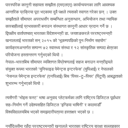
पारस्परिक कानुनी सहायता सम्झौता (एमएलएए) कार्यान्वयनका लागि आवश्यक
आन्तरिक प्रक्रिया पूरा भएकामा दुवै पक्षले त्यसको स्वागत गरेका छन् । उक्त
सम्झौताले सीमापार अपराधसँग सम्बन्धित अनुसन्धान, अभियोजन तथा न्यायिक
कारबाहीलाई प्रभावकारी बनाउन संस्थागत कानुनी आधार प्रदान गर्ने छ ।
द्विपक्षीय वार्तापश्चात् भारतका विदेशमन्त्री डा. जयशङकरले परराष्ट्रमन्त्री
खनाललाई भारतको सन् २०१५ को ‘भूकम्पपछिको पुनःनिर्माण सहयोग’
कार्यक्रमअन्तर्गत सम्पन्न ७२ स्वास्थ्य संस्था र १२ सांस्कृतिक सम्पदा क्षेत्रका
परियोजना हस्तान्तरण गर्नुभएको थियो ।
नेपाल–भारतबिच सीमापार व्यक्तिगत विप्रेषणलाई सहज बनाउन मन्त्रीद्वयले
संयुक्त रूपमा भारतको ‘युनिफाइड पेमेन्ट्स इन्टरफेस’ (युपिआई) र नेपालको
‘नेसनल पेमेन्ट्स इन्टरफेस’ (एनपिआई) बिच ‘पियर–टु–पियर’ (पिटुपी) आबद्धताको
शुभारम्भ गर्नुभएको थियो ।
त्यसैगरी ‘भोइस फस्ट’ भाषा अनुवाद प्लेटफर्मका लागि राष्ट्रिय डिजिटल पूर्वाधार
सह–निर्माण गर्ने उद्देश्यसहित डिजिटल ‘इन्डिया भाषिनी’ र काठमाडौँ
विश्वविद्यालयबिच भएको समझदारीपत्रमा हस्ताक्षर भएको छ ।
नयाँदिल्लीमा रहँदा परराष्ट्रमन्त्री खनालले भारतका राष्ट्रिय सुरक्षा सल्लाहकार