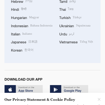
עברית
தமிழ்
Hebrew
Tamil
हिन्दी
ไทย
Hindi
Thai
Magyar
Türkçe
Hungarian
Turkish
Bahasa Indonesia
Українська
Indonesian
Ukrainian
Italiano
اردو
Italian
Urdu
日本語
Tiếng Việt
Japanese
Vietnamese
한국어
Korean
DOWNLOAD OUR APP
Our Privacy Statement & Cookie Policy