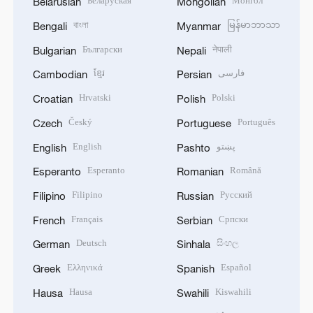
Беларуская
Монгол
Belarusian
Mongolian
বাংলা
မြန်မာဘာသာ
Bengali
Myanmar
Български
नेपाली
Bulgarian
Nepali
ខ្មែរ
فارسی
Cambodian
Persian
Hrvatski
Polski
Croatian
Polish
Český
Português
Czech
Portuguese
English
پښتو
English
Pashto
Esperanto
Română
Esperanto
Romanian
Filipino
Русский
Filipino
Russian
Français
Српски
French
Serbian
Deutsch
සිංහල
German
Sinhala
Ελληνικά
Español
Greek
Spanish
Hausa
Kiswahili
Hausa
Swahili