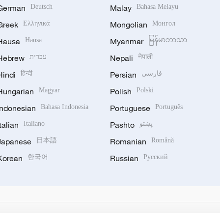
German
Deutsch
Malay
Bahasa Melayu
Greek
Ελληνικά
Mongolian
Монгол
Hausa
Hausa
Myanmar
မြန်မာဘာသာ
Hebrew
עברית
Nepali
नेपाली
Hindi
हिन्दी
Persian
فارسی
Hungarian
Magyar
Polish
Polski
Indonesian
Bahasa Indonesia
Portuguese
Português
Italian
Italiano
Pashto
پښتو
Japanese
日本語
Romanian
Română
Korean
한국어
Russian
Русский