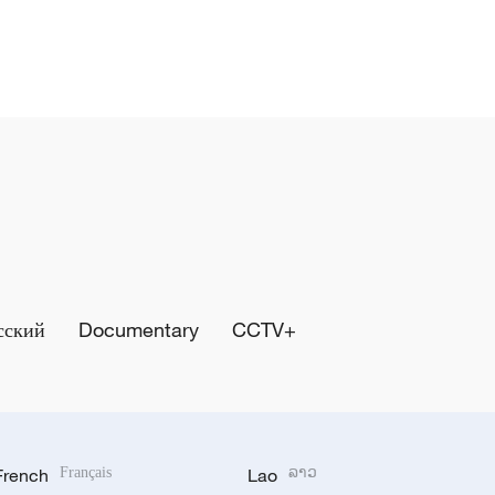
сский
Documentary
CCTV+
French
Français
Lao
ລາວ