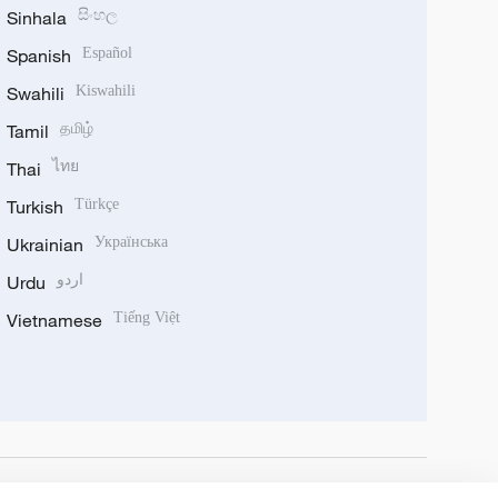
Sinhala
සිංහල
Spanish
Español
Swahili
Kiswahili
Tamil
தமிழ்
Thai
ไทย
Turkish
Türkçe
Ukrainian
Українська
Urdu
اردو
Vietnamese
Tiếng Việt