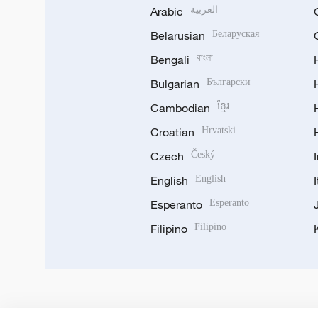
Arabic
العربية
Belarusian
Беларуская
Bengali
বাংলা
Bulgarian
Български
Cambodian
ខ្មែរ
Croatian
Hrvatski
Czech
Český
English
English
Esperanto
Esperanto
Filipino
Filipino