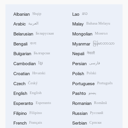
Shqip
ລາວ
Albanian
Lao
العربية
Bahasa Melayu
Arabic
Malay
Беларуская
Монгол
Belarusian
Mongolian
বাংলা
မြန်မာဘာသာ
Bengali
Myanmar
Български
नेपाली
Bulgarian
Nepali
ខ្មែរ
فارسی
Cambodian
Persian
Hrvatski
Polski
Croatian
Polish
Český
Português
Czech
Portuguese
English
پښتو
English
Pashto
Esperanto
Română
Esperanto
Romanian
Filipino
Русский
Filipino
Russian
Français
Српски
French
Serbian