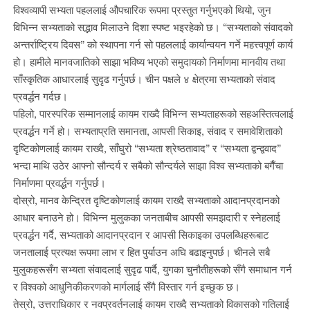
विश्वव्यापी सभ्यता पहललाई औपचारिक रूपमा प्रस्तुत गर्नुभएको थियो, जुन
विभिन्न सभ्यताको सद्भाव मिलाउने दिशा स्पष्ट भइरहेको छ। “सभ्यताको संवादको
अन्तर्राष्ट्रिय दिवस” को स्थापना गर्न सो पहललाई कार्यान्वयन गर्ने महत्त्वपूर्ण कार्य
हो। हामीले मानवजातिको साझा भविष्य भएको समुदायको निर्माणमा मानवीय तथा
साँस्कृतिक आधारलाई सुदृढ गर्नुपर्छ। चीन पक्षले ४ क्षेत्रमा सभ्यताको संवाद
प्रवर्द्धन गर्दछ।
पहिलो, पारस्परिक सम्मानलाई कायम राख्दै विभिन्न सभ्यताहरूको सहअस्तित्वलाई
प्रवर्द्धन गर्ने हो। सभ्यताप्रति समानता, आपसी सिकाइ, संवाद र समावेशिताको
दृष्टिकोणलाई कायम राख्दै, साँघुरो “सभ्यता श्रेष्ठतावाद” र “सभ्यता द्वन्द्ववाद”
भन्दा माथि उठेर आफ्नो सौन्दर्य र सबैको सौन्दर्यले साझा विश्व सभ्यताको बगैँचा
निर्माणमा प्रवर्द्धन गर्नुपर्छ।
दोस्रो, मानव केन्द्रित दृष्टिकोणलाई कायम राख्दै सभ्यताको आदानप्रदानको
आधार बनाउने हो। विभिन्न मुलुकका जनताबीच आपसी समझदारी र स्नेहलाई
प्रवर्द्धन गर्दै, सभ्यताको आदानप्रदान र आपसी सिकाइका उपलब्धिहरूबाट
जनतालाई प्रत्यक्ष रूपमा लाभ र हित पुर्याउन अघि बढाइनुपर्छ। चीनले सबै
मुलुकहरूसँग सभ्यता संवादलाई सुदृढ पार्दै, युगका चुनौतीहरूको सँगै समाधान गर्न
र विश्वको आधुनिकीकरणको मार्गलाई सँगै विस्तार गर्न इच्छुक छ।
तेस्रो, उत्तराधिकार र नवप्रवर्तनलाई कायम राख्दै सभ्यताको विकासको गतिलाई