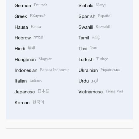
Deutsch
සිංහල
German
Sinhala
Ελληνικά
Español
Greek
Spanish
Hausa
Kiswahili
Hausa
Swahili
עברית
தமிழ்
Hebrew
Tamil
हिन्दी
ไทย
Hindi
Thai
Magyar
Türkçe
Hungarian
Turkish
Bahasa Indonesia
Українська
Indonesian
Ukrainian
Italiano
اردو
Italian
Urdu
日本語
Tiếng Việt
Japanese
Vietnamese
한국어
Korean