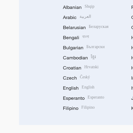
Albanian
Shqip
Arabic
العربية
Belarusian
Беларуская
Bengali
বাংলা
Bulgarian
Български
Cambodian
ខ្មែរ
Croatian
Hrvatski
Czech
Český
English
English
Esperanto
Esperanto
Filipino
Filipino