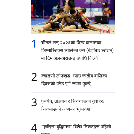
1
चीनले सन् २०२६को विश्व कलात्मक
जिम्नास्टिक्स च्यालेन्ज कप (बेइजिङ स्टेशन)
मा टिम अल-अराउन्ड उपाधि जित्यो
2
क्वाङसी लोङशङ: म्याउ जातीय बालिका
दिवसको परेड पूर्ण रूपमा फुल्दै
3
फुच्येन, ताइवान र सिन्च्याङका युवाहरू
सिन्च्याङको अध्ययन भ्रमणमा
4
"कृत्रिम बुद्धिमत्ता" विशेष टिकटहरू पहिलो