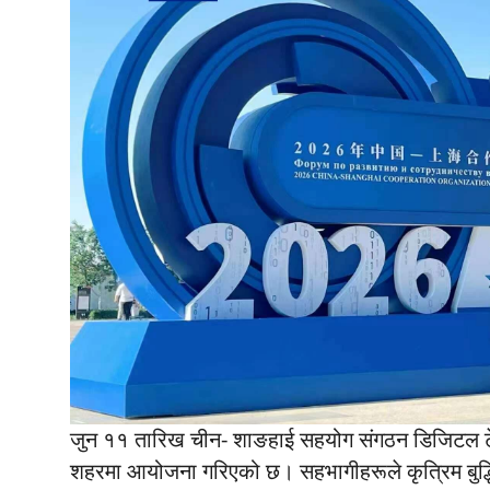
जुन ११ तारिख चीन- शाङहाई सहयोग संगठन डिजिटल टे
शहरमा आयोजना गरिएको छ। सहभागीहरूले कृत्रिम बुद्धिमत्