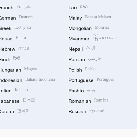
French
Français
Lao
ລາວ
German
Deutsch
Malay
Bahasa Melayu
Greek
Ελληνικά
Mongolian
Монгол
Hausa
Hausa
Myanmar
မြန်မာဘာသာ
Hebrew
עברית
Nepali
नेपाली
Hindi
हिन्दी
Persian
فارسی
Hungarian
Magyar
Polish
Polski
Indonesian
Bahasa Indonesia
Portuguese
Português
Italian
Italiano
Pashto
پښتو
Japanese
日本語
Romanian
Română
Korean
한국어
Russian
Русский