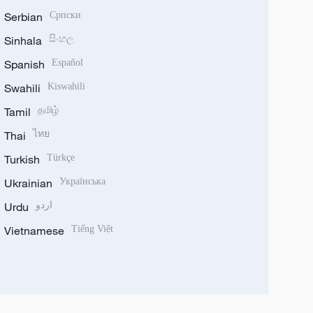
Serbian
Српски
Sinhala
සිංහල
Spanish
Español
Swahili
Kiswahili
Tamil
தமிழ்
Thai
ไทย
Turkish
Türkçe
Ukrainian
Українська
Urdu
اردو
Vietnamese
Tiếng Việt