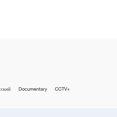
сский
Documentary
CCTV+