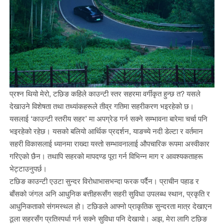
प्रश्न थियो मेरो, टछिङ कहिले काउन्टी स्तर सहरमा वर्गीकृत हुन्छ त? यसले
देखाउने विशेषता तथा तथ्यांकहरूले तीव्र गतिमा सहरीकरण भइरहेको छ।
यसलाई ‘काउन्टी स्तरीय सहर’ मा अपग्रेड गर्न सक्ने सम्भावना बारेमा चर्चा पनि
भइरहेको रहेछ। यसको बलियो आर्थिक प्रदर्शन, याङच्ये नदी डेल्टा र वर्तमान
सहरी विकासलाई ध्यानमा राख्दा यस्तो सम्भावनालाई औपचारिक रूपमा अस्वीकार
गरिएको छैन। तथापि सहरको मापदण्ड पूरा गर्न विभिन्न माग र आवश्यकताहरू
भेट्टाउनुपर्छ।
टछिङ काउन्टी एउटा सुन्दर विरोधाभासभन्दा फरक पर्दैन। प्राचीन पहाड र
बाँसको जंगल अनि आधुनिक बत्तीहरूसँग सहरी सुविधा उपलब्ध स्थान, प्रकृति र
आधुनिकताको संगमस्थल हो। टछिङले आफ्नो प्राकृतिक सुन्दरता मात्र देखाएन
ठूला सहरसँग प्रतिस्पर्धा गर्न सक्ने सुविधा पनि देखायो। अझ, मेरा लागि टछिङ