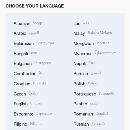
CHOOSE YOUR LANGUAGE
Shqip
ລາວ
Albanian
Lao
العربية
Bahasa Melayu
Arabic
Malay
Беларуская
Монгол
Belarusian
Mongolian
বাংলা
မြန်မာဘာသာ
Bengali
Myanmar
Български
नेपाली
Bulgarian
Nepali
ខ្មែរ
فارسی
Cambodian
Persian
Hrvatski
Polski
Croatian
Polish
Český
Português
Czech
Portuguese
English
پښتو
English
Pashto
Esperanto
Română
Esperanto
Romanian
Filipino
Русский
Filipino
Russian