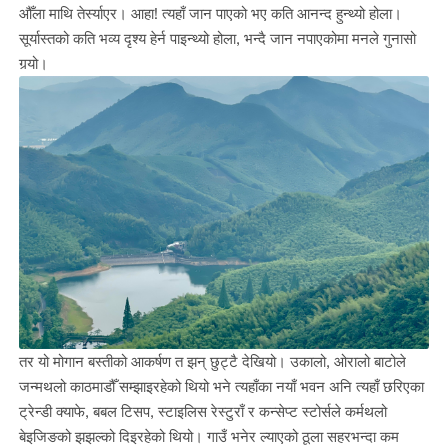
औँला माथि तेर्स्याएर। आहा! त्यहाँ जान पाएको भए कति आनन्द हुन्थ्यो होला।
सूर्यास्तको कति भव्य दृश्य हेर्न पाइन्थ्यो होला, भन्दै जान नपाएकोमा मनले गुनासो
गर्‍यो।
तर यो मोगान बस्तीको आकर्षण त झन् छुट्टै देखियो। उकालो, ओरालो बाटोले
जन्मथलो काठमाडौँ सम्झाइरहेको थियो भने त्यहाँका नयाँ भवन अनि त्यहाँ छरिएका
ट्रेन्डी क्याफे, बबल टिसप, स्टाइलिस रेस्टुराँ र कन्सेप्ट स्टोर्सले कर्मथलो
बेइजिङको झझल्को दिइरहेको थियो। गाउँ भनेर ल्याएको ठूला सहरभन्दा कम