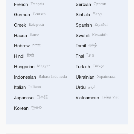
Français
Српски
French
Serbian
Deutsch
සිංහල
German
Sinhala
Ελληνικά
Español
Greek
Spanish
Hausa
Kiswahili
Hausa
Swahili
עברית
தமிழ்
Hebrew
Tamil
हिन्दी
ไทย
Hindi
Thai
Magyar
Türkçe
Hungarian
Turkish
Bahasa Indonesia
Українська
Indonesian
Ukrainian
Italiano
اردو
Italian
Urdu
日本語
Tiếng Việt
Japanese
Vietnamese
한국어
Korean