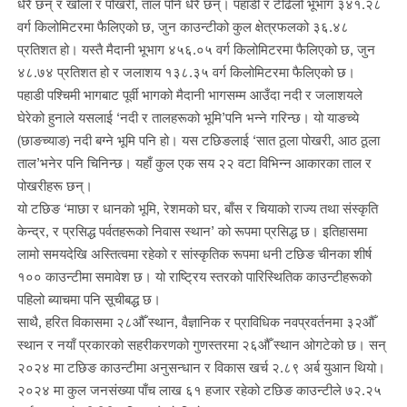
धेरै छन् र खोला र पोखरी, ताल पनि धेरै छन्। पहाडी र टेढिलो भूभाग ३४१.२८
वर्ग किलोमिटरमा फैलिएको छ, जुन काउन्टीको कुल क्षेत्रफलको ३६.४८
प्रतिशत हो। यस्तै मैदानी भूभाग ४५६.०५ वर्ग किलोमिटरमा फैलिएको छ, जुन
४८.७४ प्रतिशत हो र जलाशय १३८.३५ वर्ग किलोमिटरमा फैलिएको छ।
पहाडी पश्चिमी भागबाट पूर्वी भागको मैदानी भागसम्म आउँदा नदी र जलाशयले
घेरेको हुनाले यसलाई ‘नदी र तालहरूको भूमि’पनि भन्ने गरिन्छ। यो याङच्ये
(छाङच्याङ) नदी बग्ने भूमि पनि हो। यस टछिङलाई ‘सात ठूला पोखरी, आठ ठूला
ताल’भनेर पनि चिनिन्छ। यहाँ कुल एक सय २२ वटा विभिन्न आकारका ताल र
पोखरीहरू छन्।
यो टछिङ ‘माछा र धानको भूमि, रेशमको घर, बाँस र चियाको राज्य तथा संस्कृति
केन्द्र, र प्रसिद्ध पर्वतहरूको निवास स्थान’ को रूपमा प्रसिद्ध छ। इतिहासमा
लामो समयदेखि अस्तित्वमा रहेको र सांस्कृतिक रूपमा धनी टछिङ चीनका शीर्ष
१०० काउन्टीमा समावेश छ। यो राष्ट्रिय स्तरको पारिस्थितिक काउन्टीहरूको
पहिलो ब्याचमा पनि सूचीबद्ध छ।
साथै, हरित विकासमा २८औँ स्थान, वैज्ञानिक र प्राविधिक नवप्रवर्तनमा ३२औँ
स्थान र नयाँ प्रकारको सहरीकरणको गुणस्तरमा २६औँ स्थान ओगटेको छ। सन्
२०२४ मा टछिङ काउन्टीमा अनुसन्धान र विकास खर्च २.८९ अर्ब युआन थियो।
२०२४ मा कुल जनसंख्या पाँच लाख ६१ हजार रहेको टछिङ काउन्टीले ७२.२५