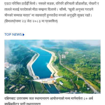
एउटा परिचित ठाउँझैँ थियो। यसको सडक, वरिपरि हरियाली डाँडाकाँडा, पोखरी र
तालले मलाई घरदेशको मीठा सम्झना दिलायो। साँच्चै, ‘खुसी अनुभव गराउने
चीनको चच्याङ यात्रा’ मा सहयात्री हुनपाउँदा मनको अनुभूति सुखद रह्यो।
(हिमालप्रेसमा २३ जेठ २०८३ मा प्रकाशित)
TOP NEWS
दक्षिणबाट उत्तरसम्म जल स्थानान्तरण आयोजनाको मध्य मार्गमार्फत ८० अर्ब
क्यूबिकमिटर पानी स्थानान्तरण