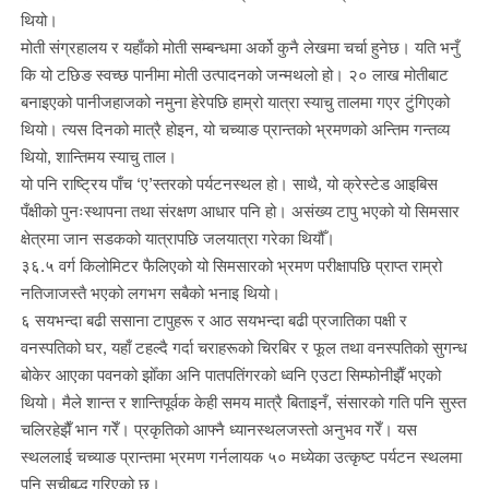
थियो।
मोती संग्रहालय र यहाँको मोती सम्बन्धमा अर्को कुनै लेखमा चर्चा हुनेछ। यति भनुँ
कि यो टछिङ स्वच्छ पानीमा मोती उत्पादनको जन्मथलो हो। २० लाख मोतीबाट
बनाइएको पानीजहाजको नमुना हेरेपछि हाम्रो यात्रा स्याचु तालमा गएर टुंगिएको
थियो। त्यस दिनको मात्रै होइन, यो चच्याङ प्रान्तको भ्रमणको अन्तिम गन्तव्य
थियो, शान्तिमय स्याचु ताल।
यो पनि राष्ट्रिय पाँच ‘ए’स्तरको पर्यटनस्थल हो। साथै, यो क्रेस्टेड आइबिस
पँक्षीको पुनःस्थापना तथा संरक्षण आधार पनि हो। असंख्य टापु भएको यो सिमसार
क्षेत्रमा जान सडकको यात्रापछि जलयात्रा गरेका थियौँ।
३६.५ वर्ग किलोमिटर फैलिएको यो सिमसारको भ्रमण परीक्षापछि प्राप्त राम्रो
नतिजाजस्तै भएको लगभग सबैको भनाइ थियो।
६ सयभन्दा बढी ससाना टापुहरू र आठ सयभन्दा बढी प्रजातिका पक्षी र
वनस्पतिको घर, यहाँ टहल्दै गर्दा चराहरूको चिरबिर र फूल तथा वनस्पतिको सुगन्ध
बोकेर आएका पवनको झोँका अनि पातपतिंगरको ध्वनि एउटा सिम्फोनीझैँ भएको
थियो। मैले शान्त र शान्तिपूर्वक केही समय मात्रै बिताइनँ, संसारको गति पनि सुस्त
चलिरहेझैँ भान गरेँ। प्रकृतिको आफ्नै ध्यानस्थलजस्तो अनुभव गरेँ। यस
स्थललाई चच्याङ प्रान्तमा भ्रमण गर्नलायक ५० मध्येका उत्कृष्ट पर्यटन स्थलमा
पनि सूचीबद्ध गरिएको छ।