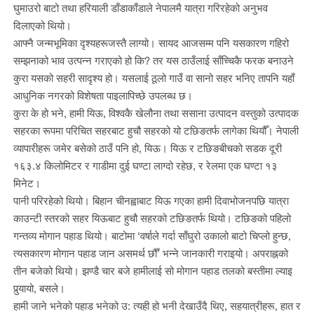
घुमाउरो बाटो तथा हरियाली डाँडाकाँडाले नेपालमै यात्रा गरिरहेको अनुभव
दिलाएको थियो।
आफ्नै जन्मभूमिका दृश्यहरूजस्तै लाग्यो। सायद आजसम्म पनि यसकारण गहिरो
सम्झनाको भाव उत्पन्न गराएको हो कि? तर यस ठाउँलाई साँच्चिकै फरक बनाउने
कुरा यसको सहरी सादृश्य हो। यसलाई ठूलो गाउँ वा सानो सहर भनिए तापनि यहाँ
आधुनिक नगरको विशेषता पाइलापिच्छे उपलब्ध छ।
कुरा के हो भने, हामी यिऊ, विश्वकै खेलौना तथा ससाना उत्पादन वस्तुको उत्पादक
सहरका रूपमा परिचित सहरबाट हुचौ सहरको यो टछिङतर्फ लागेका थियौँ। नेपाली
व्यापारीहरू जमेर बसेको ठाउँ पनि हो, यिऊ। यिऊ र टछिङबीचको सडक दूरी
१६३.४ किलोमिटर र गाडीमा दुई घण्टा लाग्दो रहेछ, र रेलमा एक घण्टा १३
मिनेट।
पानी परिरहेको थियो। बिहान चीनह्वाबाट यिऊ गएका हामी दिवाभोजनपछि यात्रा
काउन्टी स्तरको सहर यिऊबाट हुचौ सहरको टछिङतर्फ थियो। टछिङको पहिलो
गन्तव्य मोगान पहाड थियो। बाटोमा ‘वर्षाले गर्दा साँघुरो उकालो बाटो चिप्लो हुन्छ,
त्यसकारण मोगान पहाड जान असमर्थ छौँ’ भन्ने जानकारी गराइयो। अपराह्नको
तीन बजेको थियो। झण्डै चार बजे हामीलाई सो मोगान पहाड तलको बस्तीमा ल्याइ
पुर्‍यायो, बसले।
हामी जाने भनेको पहाड भनेको उ: त्यही हो भनी देखाउँदै थिए, सहयात्रीहरू, हात र