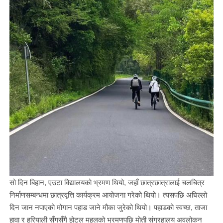
सो दिन बिहान, एउटा विद्यालयको भ्रमण थियो, जहाँ छात्रछात्रालाई चलचित्र
निर्माणसम्बन्धमा छात्रवृत्ति कार्यक्रम आयोजना गरेको थियो। त्यसपछि अघिल्लो
दिन जान नपाएको मोगान पहाड जाने मौका जुरेको थियो। पहाडको स्वच्छ, ताजा
हावा र हरियाली सँगसँगै होटल महलको भ्रमणपछि मोती संग्रहालय अवलोकन