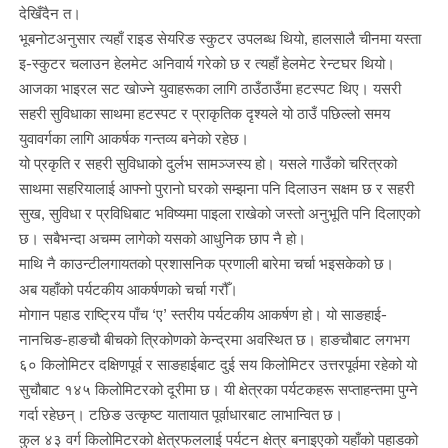
देखिँदैन त।
भूबनोटअनुसार त्यहाँ राइड सेयरिङ स्कुटर उपलब्ध थियो, हालसालै चीनमा यस्ता
इ-स्कुटर चलाउन हेलमेट अनिवार्य गरेको छ र त्यहाँ हेलमेट रेन्टघर थियो।
आजका भाइरल सट खोज्ने युवाहरूका लागि ठाउँठाउँमा हटस्पट थिए। यसरी
सहरी सुविधाका साथमा हटस्पट र प्राकृतिक दृश्यले यो ठाउँ पछिल्लो समय
युवावर्गका लागि आकर्षक गन्तव्य बनेको रहेछ।
यो प्रकृति र सहरी सुविधाको दुर्लभ सामञ्जस्य हो। यसले गाउँको चरित्रको
साथमा सहरियालाई आफ्नो पुरानो घरको सम्झना पनि दिलाउन सक्षम छ र सहरी
सुख, सुविधा र प्रविधिबाट भविष्यमा पाइला राखेको जस्तो अनुभूति पनि दिलाएको
छ। सबैभन्दा अचम्म लागेको यसको आधुनिक छाप नै हो।
माथि नै काउन्टीलगायतको प्रशासनिक प्रणाली बारेमा चर्चा भइसकेको छ।
अब यहाँको पर्यटकीय आकर्षणको चर्चा गरौँ।
मोगान पहाड राष्ट्रिय पाँच ‘ए’ स्तरीय पर्यटकीय आकर्षण हो। यो साङहाई-
नानचिङ-हाङचौ बीचको त्रिकोणको केन्द्रमा अवस्थित छ। हाङचौबाट लगभग
६० किलोमिटर दक्षिणपूर्व र साङहाईबाट दुई सय किलोमिटर उत्तरपूर्वमा रहेको यो
सुचौबाट १४५ किलोमिटरको दूरीमा छ। यी क्षेत्रका पर्यटकहरू सप्ताहन्तमा पुग्ने
गर्दा रहेछन्। टछिङ उत्कृष्ट यातायात पूर्वाधारबाट लाभान्वित छ।
कुल ४३ वर्ग किलोमिटरको क्षेत्रफललाई पर्यटन क्षेत्र बनाइएको यहाँको पहाडको