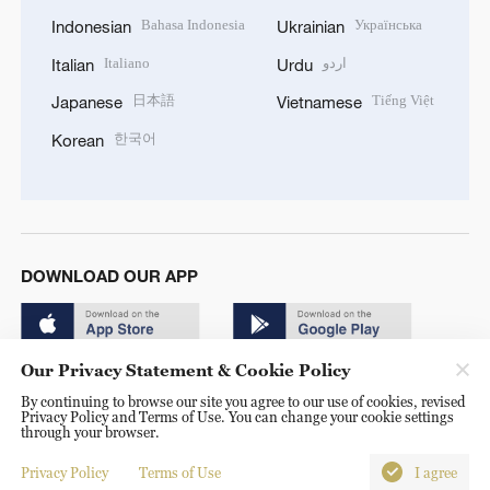
Bahasa Indonesia
Українська
Indonesian
Ukrainian
Italiano
اردو
Italian
Urdu
日本語
Tiếng Việt
Japanese
Vietnamese
한국어
Korean
DOWNLOAD OUR APP
Our Privacy Statement & Cookie Policy
By continuing to browse our site you agree to our use of cookies, revised
Privacy Policy and Terms of Use. You can change your cookie settings
through your browser.
© China Radio International.CRI. All Rights Reserved. 16A
Shijingshan Road, Beijing, China. 100040
Privacy Policy
Terms of Use
I agree