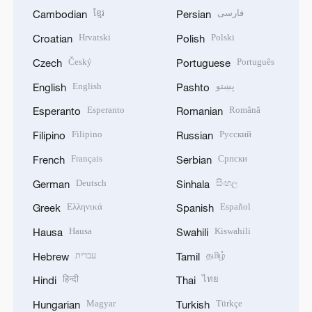
ខ្មែរ
فارسی
Cambodian
Persian
Hrvatski
Polski
Croatian
Polish
Český
Português
Czech
Portuguese
English
پښتو
English
Pashto
Esperanto
Română
Esperanto
Romanian
Filipino
Русский
Filipino
Russian
Français
Српски
French
Serbian
Deutsch
සිංහල
German
Sinhala
Ελληνικά
Español
Greek
Spanish
Hausa
Kiswahili
Hausa
Swahili
עברית
தமிழ்
Hebrew
Tamil
हिन्दी
ไทย
Hindi
Thai
Magyar
Türkçe
Hungarian
Turkish