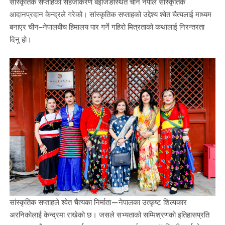
सांस्कृतिक सप्ताहको सहजीकरण बेइजिङस्थित चीन नेपाल सांस्कृतिक
आदानप्रदान केन्द्रले गरेको। सांस्कृतिक सप्ताहको उद्देश्य श्वेत चैत्यलाई माध्यम
बनाएर चीन–नेपालबीच हिमालय पार गर्ने गहिरो मित्रताको कथालाई निरन्तरता
दिनु हो।
सांस्कृतिक सप्ताहले श्वेत चैत्यका निर्माता—नेपालका उत्कृष्ट शिल्पकार
अरनिकोलाई केन्द्रमा राखेको छ। जसले सभ्यताको सम्मिश्रणको इतिहासप्रति