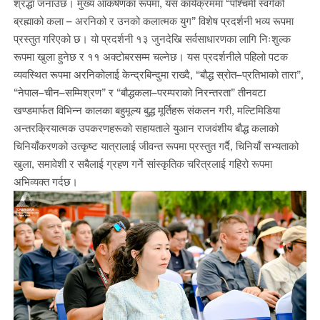
श्रद्धा जनाउँछ। मुख्य आकर्षणका रूपमा, यस कार्यक्रममा “पश्चिमी स्वर्गको
ब्रह्माको कला – अरनिको र उनको कलात्मक युग” विशेष प्रदर्शनी भव्य रूपमा
प्रस्तुत गरिएको छ। यो प्रदर्शनी १३ जुनदेखि सर्वसाधारणका लागि निःशुल्क
रूपमा खुला हुनेछ र ११ अक्टोबरसम्म चल्नेछ। यस प्रदर्शनीले पहिलो पटक
व्यवस्थित रूपमा अरनिकोलाई केन्द्रबिन्दुमा राख्दै, “बौद्ध स्रोत–प्रतिभाको तारा”,
“नेपाल–चीन–सम्मिश्रण” र “बौद्धकला–परम्पराको निरन्तरता” तीनवटा
खण्डमार्फत विभिन्न कालका बहुमूल्य बुद्ध मूर्तिहरू संकलन गरी, मल्टिमिडिया
अन्तरक्रियात्मक उपकरणहरूको सहायताले युआन राजवंशीय बौद्ध कलाको
चिनियाँकरणको उत्कृष्ट यात्रालाई जीवन्त रूपमा प्रस्तुत गर्दै, चिनियाँ सभ्यताको
खुला, समावेशी र सबैलाई ग्रहण गर्ने सांस्कृतिक चरित्रलाई गहिरो रूपमा
अभिव्यक्त गर्दछ।