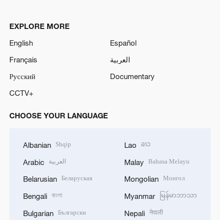
EXPLORE MORE
English
Español
Français
العربية
Русский
Documentary
CCTV+
CHOOSE YOUR LANGUAGE
Shqip
ລາວ
Albanian
Lao
العربية
Bahasa Melayu
Arabic
Malay
Беларуская
Монгол
Belarusian
Mongolian
বাংলা
မြန်မာဘာသာ
Bengali
Myanmar
Български
नेपाली
Bulgarian
Nepali