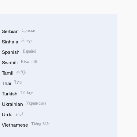
Serbian
Српски
Sinhala
සිංහල
Spanish
Español
Swahili
Kiswahili
Tamil
தமிழ்
Thai
ไทย
Turkish
Türkçe
Ukrainian
Українська
Urdu
اردو
Vietnamese
Tiếng Việt