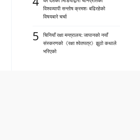
4
धेरै देशका मिडियाद्वारा चीनप्रतिको
विश्वव्यापी सन्तोष क्रमशः बढिरहेको
विषयबारे चर्चा
5
चिनियाँ रक्षा मन्त्रालय: जापानको नयाँ
संस्करणको《रक्षा श्वेतपत्र》झुठो कथाले
भरिएको