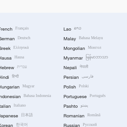
French
Français
Lao
ລາວ
German
Deutsch
Malay
Bahasa Melayu
Greek
Ελληνικά
Mongolian
Монгол
Hausa
Hausa
Myanmar
မြန်မာဘာသာ
Hebrew
עברית
Nepali
नेपाली
Hindi
हिन्दी
Persian
فارسی
Hungarian
Magyar
Polish
Polski
Indonesian
Bahasa Indonesia
Portuguese
Português
Italian
Italiano
Pashto
پښتو
Japanese
日本語
Romanian
Română
Korean
한국어
Russian
Русский