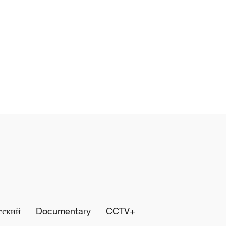
сский
Documentary
CCTV+