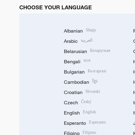
CHOOSE YOUR LANGUAGE
Albanian
Shqip
Arabic
العربية
Belarusian
Беларуская
Bengali
বাংলা
Bulgarian
Български
Cambodian
ខ្មែរ
Croatian
Hrvatski
Czech
Český
English
English
Esperanto
Esperanto
Filipino
Filipino