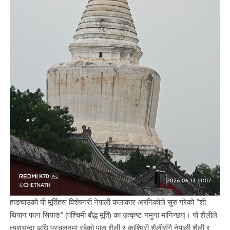
हाङचाउको यी मूर्तिहरू विशेषगरी नेपाली कलाकार अरनिकोले सुरु गरेको "शी
थियान फान सियाङ" (पश्चिमी बौद्ध मूर्ति) का उत्कृष्ट नमुना मानिन्छन्। यो शैलीले
त्यसभन्दा अघि प्रचलनमा रहेको पाल शैली र काश्मिरी शैलीसँगै नेपाली शैली र