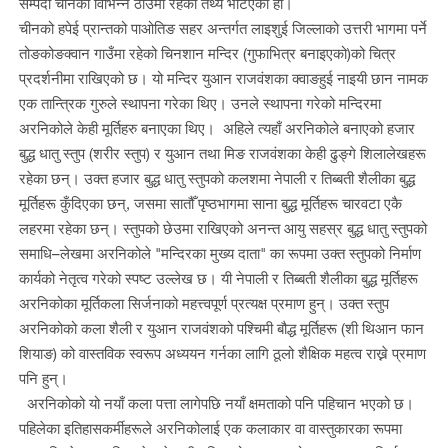
सम्पदा चीनका विभिन्न ठाउँमा रहेको तथ्य भेटिएको हो।
चीनको हपेई प्रान्तको पाओतिङ सहर अन्तर्गत लाइशुई जिल्लाको उत्तरी भागमा पर्ने
तोङकोङक्वान गाउँमा रहेको चिनशान मन्दिर (गुफाभित्र बनाइएको)को चित्र
प्रदर्शनीमा राखिएको छ। यो मन्दिर युआन राजवंशका क्वाङहुई नाइयी छान नामक
एक तान्त्रिक गुरुले स्थापना गरेका थिए। उनले स्थापना गरेको मन्दिरमा
अरनिकोले केही मूर्तिहरु बनाएका थिए। अहिले त्यहाँ अरनिकोले बनाएको हजार
बुद्ध धातु स्तुप (शरीर स्तुप) र युआन तथा मिङ राजवंशका केही ढुङ्गे शिलालेखहरू
रहेका छन्। उक्त हजार बुद्ध धातु स्तुपको कलशमा नेपाली र तिब्बती शैलीका बुद्ध
मूर्तिहरू कुँदिएका छन्, जसमा सातौँ पृष्ठभागमा साना बुद्ध मूर्तिहरू चारवटा एकै
लहरमा रहेका छन्। स्तुपको छेउमा राखिएको अनन्त आयु सहस्र बुद्ध धातु स्तुपको
समाधि–लेखमा अरनिकोले "मन्दिरका मुख्य दाता" का रूपमा उक्त स्तुपको निर्माण
कार्यको नेतृत्व गरेको स्पष्ट उल्लेख छ। यी नेपाली र तिब्बती शैलीका बुद्ध मूर्तिहरू
अरनिकोका मूर्तिकला सिर्जनाको महत्त्वपूर्ण प्रत्यक्ष प्रमाण हुन्। उक्त स्तुप
अरनिकोको कला शैली र युआन राजवंशको पश्चिमी बौद्ध मूर्तिहरू (शी थिआन फान
शियाङ) को वास्तविक स्वरूप अध्ययन गर्नका लागि ठूलो शैक्षिक महत्व राख्ने प्रमाण
पनि हुन्।
अरनिकोको यो नयाँ कला पत्ता लागेपछि नयाँ क्षमताको पनि पहिचान भएको छ।
पहिलेका इतिहासकर्मीहरूले अरनिकोलाई एक कलाकार वा वास्तुकारका रूपमा