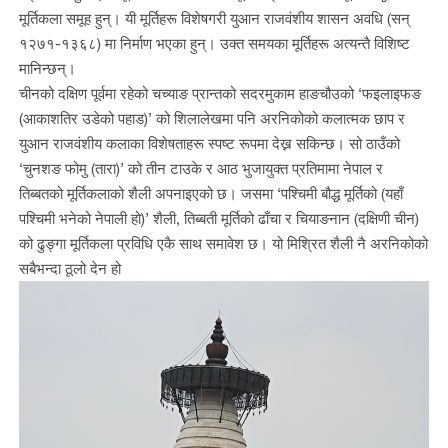
मूर्तिकला समूह हुन्। यी मूर्तिहरू विशेषगरी युआन राजवंशीय शासन अवधि (सन्
१२७१-१३६८) मा निर्माण भएका हुन्। उक्त समयका मूर्तिहरू अत्यन्तै विशिष्ट
मानिन्छन्।
चीनको दक्षिण पूर्वमा रहेको चच्याङ प्रान्तको सदरमुकाम हाङचौउको ‘फइलाइफङ
(आकाशतिर उडेको पहाड)’ को शिलालेखमा पनि अरनिकोको कलात्मक छाप र
युआन राजवंशीय कलाका विशेषताहरू स्पष्ट रूपमा देख्न सकिन्छ। सो ठाउँको
‘चुनशङ फोमु (तारा)’ को तीन टाउके र आठ भुजायुक्त प्रतिमामा नेपाल र
तिब्बतको मूर्तिकलाको शैली अपनाइएको छ। जसमा ‘पश्चिमी बौद्ध मूर्तिको (यहाँ
पश्चिमी भनेको नेपाली हो)’ शैली, तिब्बती मूर्तिको ढाँचा र चियाङनान (दक्षिणी चीन)
को ढुङ्गा मूर्तिकला प्रविधि एकै साथ समावेश छ। यो मिश्रित शैली नै अरनिकोको
सबैभन्दा ठूलो देन हो