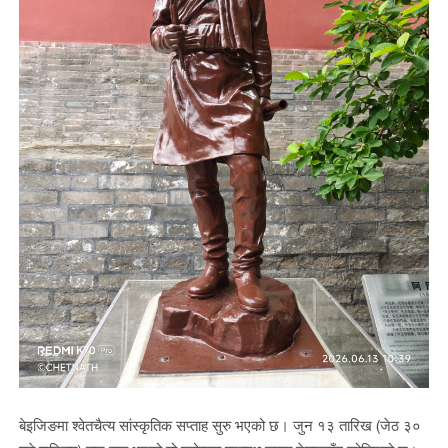
बेइजिङमा श्वेतचैत्य सांस्कृतिक सप्ताह सुरु भएको छ। जुन १३ तारिख (जेठ ३०