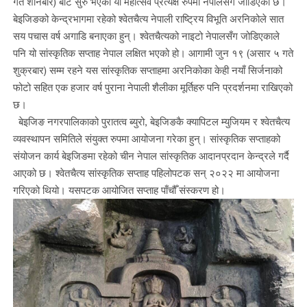
गते शनिबार) बाट सुरु भएको यो महोत्सव प्रत्यक्ष रुपमा नेपालसँग जोडिएको छ।
बेइजिङको केन्द्रभागमा रहेको श्वेतचैत्य नेपाली राष्ट्रिय विभूति अरनिकोले सात
सय पचास वर्ष अगाडि बनाएका हुन्। श्वेतचैत्यको नाइटो नेपालसँग जोडिएकाले
पनि यो सांस्कृतिक सप्ताह नेपाल लक्षित भएको हो। आगामी जुन १९ (असार ५ गते
शुक्रबार) सम्म रहने यस सांस्कृतिक सप्ताहमा अरनिकोका केही नयाँ सिर्जनाको
फोटो सहित एक हजार वर्ष पुराना नेपाली शैलीका मूर्तिहरु पनि प्रदर्शनमा राखिएको
छ।
बेइजिङ नगरपालिकाको पुरातत्व ब्युरो, बेइजिङकै क्यापिटल म्युजियम र श्वेतचैत्य
व्यवस्थापन समितिले संयुक्त रुपमा आयोजना गरेका हुन्। सांस्कृतिक सप्ताहको
संयोजन कार्य बेइजिङमा रहेको चीन नेपाल सांस्कृतिक आदानप्रदान केन्द्रले गर्दै
आएको छ। श्वेतचैत्य सांस्कृतिक सप्ताह पहिलोपटक सन् २०२२ मा आयोजना
गरिएको थियो। यसपटक आयोजित सप्ताह पाँचौँ संस्करण हो।