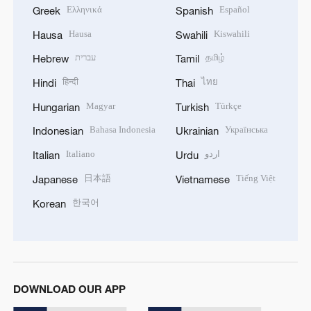
Ελληνικά
Español
Greek
Spanish
Hausa
Kiswahili
Hausa
Swahili
עברית
தமிழ்
Hebrew
Tamil
हिन्दी
ไทย
Hindi
Thai
Magyar
Türkçe
Hungarian
Turkish
Bahasa Indonesia
Українська
Indonesian
Ukrainian
Italiano
اردو
Italian
Urdu
日本語
Tiếng Việt
Japanese
Vietnamese
한국어
Korean
DOWNLOAD OUR APP