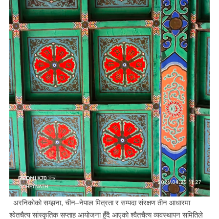
अरनिकोको सम्झना, चीन–नेपाल मित्रता र सम्पदा संरक्षण तीन आधारमा
श्वेतचैत्य सांस्कृतिक सप्ताह आयोजना हुँदै आएको श्वैतचैत्य व्यवस्थापन समितिले