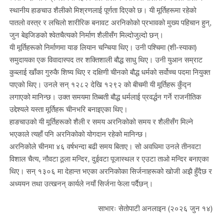
स्थानीय हाङचाउ शैलीको मिश्रणलाई पूर्णता दिएको छ। यी मूर्तिहरूमा रहेको
पातलो वस्त्र र लचिलो शारीरिक बनावट अरनिकोको प्रभावको मुख्य पहिचान हुन्,
जुन बेइजिङको श्वेतचैत्यको निर्माण शैलीसँग मिल्दोजुल्दो छन्।
यी मूर्तिहरूको निर्माणमा याङ लियान चन्चिया थिए। उनी पश्चिमा (शी-स्याका)
समुदायका एक विवादास्पद तर शक्तिशाली बौद्ध साधु थिए। उनी युआन सम्राट
कुब्लाई खाँका गुरुकै शिष्य थिए र दक्षिणी चीनको बौद्ध धर्मको सर्वोच्च पदमा नियुक्त
पाएको थिए। उनले सन् १२८२ देखि १२९२ को बीचमी यी मूर्तिहरू कुँद्न
लगाएको मानिन्छ। उक्त समयमा तिब्बती बौद्ध धर्मलाई प्रवर्द्धन गर्ने राजनीतिक
उद्देश्यले यस्ता मूर्तिहरू चीनभरि बनाइएका थिए।
हाङचाउको यी मूर्तिहरूको शैली र समय अरनिकोको समय र शैलीसँग मिल्ने
भएकाले त्यहाँ पनि अरनिकोको योगदान रहेको मानिन्छ।
अरनिकोले चीनमा ४६ वर्षभन्दा बढी समय बिताए। सो अवधिमा उनले तीनवटा
विशाल चैत्य, नौवटा ठूला मन्दिर, दुईवटा पूजास्थल र एउटा ताओ मन्दिर बनाएका
थिए। सन् १३०६ मा देहान्त भएका अरनिकोका सिर्जनाहरूको खोजी अझै हुँदैछ र
अध्ययन तथा उत्खनन् कार्यले नयाँ सिर्जना फेला पर्दैछन्।
साभारः सेतोपाटी अनलाइन (२०२६ जुन १४)