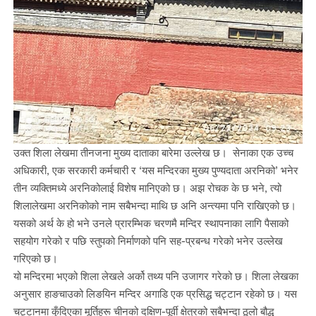
उक्त शिला लेखमा तीनजना मुख्य दाताका बारेमा उल्लेख छ। सेनाका एक उच्च
अधिकारी, एक सरकारी कर्मचारी र ‘यस मन्दिरका मुख्य पुण्यदाता अरनिको’ भनेर
तीन व्यक्तिमध्ये अरनिकोलाई विशेष मानिएको छ। अझ रोचक के छ भने, त्यो
शिलालेखमा अरनिकोको नाम सबैभन्दा माथि छ अनि अन्त्यमा पनि राखिएको छ।
यसको अर्थ के हो भने उनले प्रारम्भिक चरणमै मन्दिर स्थापनाका लागि पैसाको
सहयोग गरेको र पछि स्तुपको निर्माणको पनि सह-प्रबन्ध गरेको भनेर उल्लेख
गरिएको छ।
यो मन्दिरमा भएको शिला लेखले अर्को तथ्य पनि उजागर गरेको छ। शिला लेखका
अनुसार हाङचाउको लिङयिन मन्दिर अगाडि एक प्रसिद्ध चट्टान रहेको छ। यस
चट्टानमा कुँदिएका मूर्तिहरू चीनको दक्षिण-पूर्वी क्षेत्रको सबैभन्दा ठूलो बौद्ध