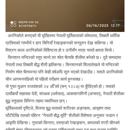
अरनिकोले बनाएको यी मूर्तिहरुमा नेपाली मूर्तिकलाको कोमलता, तिब्बती धार्मिक
प्रतिमाको गाम्भीर्य र हान चिनियाँ रेखाङ्कनको सन्तुलन देख्न सकिन्छ। यो
मिश्रण कला अरनिकोको विशिष्टता हो र उनीसँग मात्र यस्तो क्षमता थियो।
चिनशान मन्दिरको स्तुप सानो तर श्वेत चैत्यकै शैलीमा बनेको छ। दुवै सम्पदामा
नेपाली तथा तिब्बती बौद्ध शैली झल्किन्छ। चिनशानको शिलालेखले यो मन्दिरको
निर्माण श्वेत चैत्यभन्दा पनि केही वर्षअघि सुरु भएको देखाउँछ। यसले अरनिकोको
चीन आगमनपछिको यो पहिलो परीक्षण कार्य हुनसक्छ।
यो गुफा युआन राजवंशको २४ औँ वर्ष (सन् १२८७) मा कुँदिएको हो। यसको
दायाँबायाँ सहायक देवी, संरक्षक (धर्मपाल), आकाशगामिनी (अप्सरा), नेपाली शैलीका
बुद्ध स्तुपहरू विभिन्न तहमा व्यवस्थित छन्।
मूर्तिकलाको दृष्टिले, विजया बुद्ध माताको शरीरका अङ्गहरू, आभूषण तथा
घाँटीदेखि तलको पहिरन "नेपाली बौद्ध मूर्ति" शैलीको विशेषता अनुसार जडान र
आकृति देखिन्छ। गुफाको किनारा, वस्त्रको रेखाङ्कन, कमलको पगरी चीनको
दक्षिणी क्षेत्र (चियाङनान) को ढुङ्गा मूर्तिकलाको सूक्ष्म रङ तथा कडाइ प्रविधि