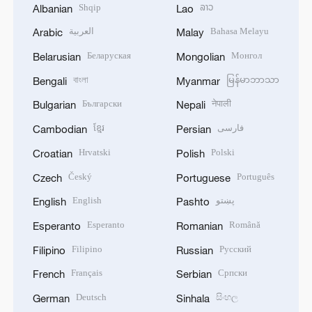
Shqip
ລາວ
Albanian
Lao
العربية
Bahasa Melayu
Arabic
Malay
Беларуская
Монгол
Belarusian
Mongolian
বাংলা
မြန်မာဘာသာ
Bengali
Myanmar
Български
नेपाली
Bulgarian
Nepali
ខ្មែរ
فارسی
Cambodian
Persian
Hrvatski
Polski
Croatian
Polish
Český
Português
Czech
Portuguese
English
پښتو
English
Pashto
Esperanto
Română
Esperanto
Romanian
Filipino
Русский
Filipino
Russian
Français
Српски
French
Serbian
Deutsch
සිංහල
German
Sinhala