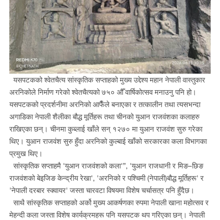
यसपटकको श्वेतचैत्य सांस्कृतिक सप्ताहको मुख्य उद्देश्य महान नेपाली वास्तुकार
अरनिकोले निर्माण गरेको श्वेतचैत्यको ७५० औँ वार्षिकोत्सव मनाउनु पनि हो।
यसपटकको प्रदर्शनीमा अरनिको आफैँले बनाएका र तत्कालीन तथा त्यसभन्दा
अगाडिका नेपाली शैलीका बौद्ध मूर्तिहरू तथा चीनको युआन राजवंशका कलाहरु
राखिएका छन्। चीनमा कुब्लाई खाँले सन् १२७० मा युआन राजवंश सुरु गरेका
थिए। युआन राजवंश सुरु हुँदा अरनिको कुल्बाई खाँको सरकारका कला विभागका
प्रमुख थिए।
सांस्कृतिक सप्ताहमै 'युआन राजवंशको कला'”, 'युआन राजधानी र मिङ–छिङ
राजवंशको बेइजिङ केन्द्रीय रेखा', 'अरनिको र पश्चिमी (नेपाली)बौद्ध मूर्तिहरू' र
'नेपाली दरबार स्क्वायर' जस्ता चारवटा विषयमा विशेष चर्चासत्र पनि हुँदैछ।
साथै सांस्कृतिक सप्ताहको अर्को मुख्य आकर्षणका रुपमा नेपाली खाना महोत्सव र
मेहन्दी कला जस्ता विशेष कार्यक्रमहरू पनि यसपटक थप गरिएका छन्। नेपाली