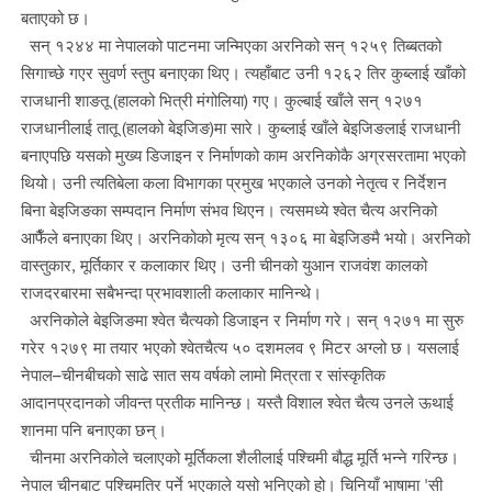
बताएको छ।
सन् १२४४ मा नेपालको पाटनमा जन्मिएका अरनिको सन् १२५९ तिब्बतको
सिगाच्छे गएर सुवर्ण स्तुप बनाएका थिए। त्यहाँबाट उनी १२६२ तिर कुब्लाई खाँको
राजधानी शाङतू (हालको भित्री मंगोलिया) गए। कुल्बाई खाँले सन् १२७१
राजधानीलाई तातू (हालको बेइजिङ)मा सारे। कुब्लाई खाँले बेइजिङलाई राजधानी
बनाएपछि यसको मुख्य डिजाइन र निर्माणको काम अरनिकोकै अग्रसरतामा भएको
थियो। उनी त्यतिबेला कला विभागका प्रमुख भएकाले उनको नेतृत्व र निर्देशन
बिना बेइजिङका सम्पदान निर्माण संभव थिएन। त्यसमध्ये श्वेत चैत्य अरनिको
आफैँले बनाएका थिए। अरनिकोको मृत्य सन् १३०६ मा बेइजिङमै भयो। अरनिको
वास्तुकार, मूर्तिकार र कलाकार थिए। उनी चीनको युआन राजवंश कालको
राजदरबारमा सबैभन्दा प्रभावशाली कलाकार मानिन्थे।
अरनिकोले बेइजिङमा श्वेत चैत्यको डिजाइन र निर्माण गरे। सन् १२७१ मा सुरु
गरेर १२७९ मा तयार भएको श्वेतचैत्य ५० दशमलव ९ मिटर अग्लो छ। यसलाई
नेपाल–चीनबीचको साढे सात सय वर्षको लामो मित्रता र सांस्कृतिक
आदानप्रदानको जीवन्त प्रतीक मानिन्छ। यस्तै विशाल श्वेत चैत्य उनले ऊथाई
शानमा पनि बनाएका छन्।
चीनमा अरनिकोले चलाएको मूर्तिकला शैलीलाई पश्चिमी बौद्ध मूर्ति भन्ने गरिन्छ।
नेपाल चीनबाट पश्चिमतिर पर्ने भएकाले यसो भनिएको हो। चिनियाँ भाषामा 'सी