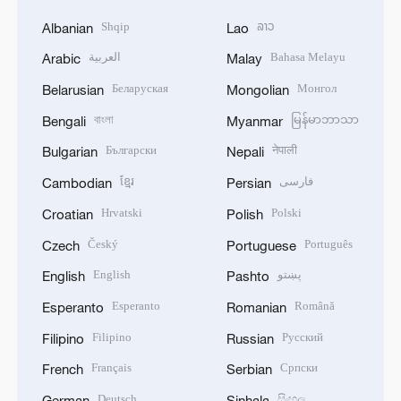
Shqip
ລາວ
Albanian
Lao
العربية
Bahasa Melayu
Arabic
Malay
Беларуская
Монгол
Belarusian
Mongolian
বাংলা
မြန်မာဘာသာ
Bengali
Myanmar
Български
नेपाली
Bulgarian
Nepali
ខ្មែរ
فارسی
Cambodian
Persian
Hrvatski
Polski
Croatian
Polish
Český
Português
Czech
Portuguese
English
پښتو
English
Pashto
Esperanto
Română
Esperanto
Romanian
Filipino
Русский
Filipino
Russian
Français
Српски
French
Serbian
Deutsch
සිංහල
German
Sinhala