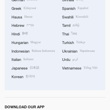
Ελληνικά
Español
Greek
Spanish
Hausa
Kiswahili
Hausa
Swahili
עברית
தமிழ்
Hebrew
Tamil
हिन्दी
ไทย
Hindi
Thai
Magyar
Türkçe
Hungarian
Turkish
Bahasa Indonesia
Українська
Indonesian
Ukrainian
Italiano
اردو
Italian
Urdu
日本語
Tiếng Việt
Japanese
Vietnamese
한국어
Korean
DOWNLOAD OUR APP