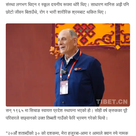
संस्था लगभग थिएन र स्कूल दयनीय रूपमा थोरै थिए। साधारण मानिस अझै पनि
छोटो जीवन बिताउँथे, रोग र भारी शारीरिक श्रमबाट थकित थिए।
सन् १९६५ मा सिचाङ स्वायत्त प्रदेश स्थापना भएको हो। सोही वर्ष क्रुकका पूरै
परिवारले सछ्वानको उक्त तिब्बती गाउँको फेरि भ्रमण गरेको थियो।
“२०औं शताब्दीको ३० को दशकमा, मेरा हजुरबा-आमा र आमाले क्वान स्ये नामक