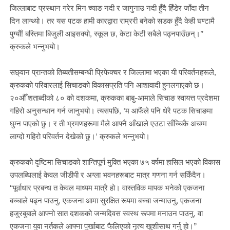
जिल्लाबाट प्रस्थान गरेर मिन च्याङ नदी र जागुनाउ नदी हुँदै हिँडेर जाँदा तीन
दिन लाग्थ्यो। तर यस पटक हामी कारद्वारा राम्ररी बनेको सडक हुँदै केही घण्टामै
पुग्यौँ! बस्तिमा बिजुली आइसक्यो, स्कूल छ, केटा केटी सबैले पढ्नपाउँछन्।”
क्रुकले भन्नुभयो।
सछ्वान प्रान्तको तिब्बतीसम्बन्धी प्रिफेक्चर र जिल्लामा भएका यी परिवर्तनहरूले,
क्रुकको परिवारलाई सिचाङको विकासप्रति पनि आशावादी हुनलगाएको छ।
२०औँ शताब्दीको ८० को दशकमा, क्रुकका बाबु-आमाले सिचाङ स्वायत्त प्रदेशमा
गहिरो अनुसन्धान गर्न जानुभयो। त्यसपछि, 'म आफैंले पनि धेरै पटक सिचाङमा
घुम्न पाएको छु। र ती भ्रमणहरूमा मैले आफ्नै आँखाले एउटा साँच्चिकै अचम्म
लाग्दो गहिरो परिवर्तन देखेको छु।' क्रुकले भन्नुभयो।
क्रुकको दृष्टिमा सिचाङको शान्तिपूर्ण मुक्ति भएका ७५ वर्षमा हासिल भएको विकास
उपलब्धिलाई केवल जीडीपी र अग्ला भवनहरूबाट मात्र गणना गर्न सकिँदैन।
“पूर्वाधार प्रबन्ध त केवल माध्यम मात्रै हो। वास्तविक मापक भनेको एकजना
बच्चाले पढ्न पाउनु, एकजना आमा सुरक्षित रूपमा बच्चा जन्माउनु, एकजना
हजुरबुबाले आफ्नो सात दशकको जन्मदिवस स्वस्थ रूपमा मनाउन पाउनु, वा
एकजना युवा नर्तकले आफ्ना पुर्खाबाट फैलिएको नृत्य खुशीसाथ गर्नु हो।”