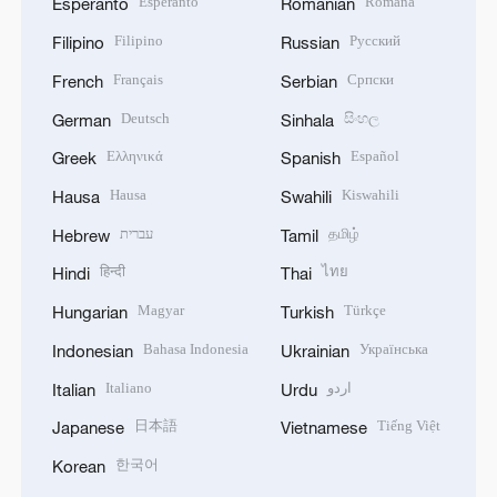
Esperanto
Română
Esperanto
Romanian
Filipino
Русский
Filipino
Russian
Français
Српски
French
Serbian
Deutsch
සිංහල
German
Sinhala
Ελληνικά
Español
Greek
Spanish
Hausa
Kiswahili
Hausa
Swahili
עברית
தமிழ்
Hebrew
Tamil
हिन्दी
ไทย
Hindi
Thai
Magyar
Türkçe
Hungarian
Turkish
Bahasa Indonesia
Українська
Indonesian
Ukrainian
Italiano
اردو
Italian
Urdu
日本語
Tiếng Việt
Japanese
Vietnamese
한국어
Korean