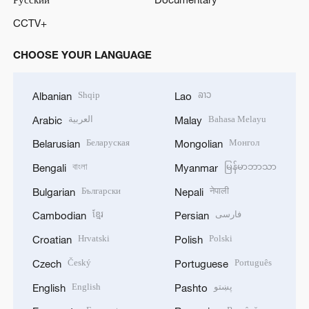
CCTV+
CHOOSE YOUR LANGUAGE
Shqip
ລາວ
Albanian
Lao
العربية
Bahasa Melayu
Arabic
Malay
Беларуская
Монгол
Belarusian
Mongolian
বাংলা
မြန်မာဘာသာ
Bengali
Myanmar
Български
नेपाली
Bulgarian
Nepali
ខ្មែរ
فارسی
Cambodian
Persian
Hrvatski
Polski
Croatian
Polish
Český
Português
Czech
Portuguese
English
پښتو
English
Pashto