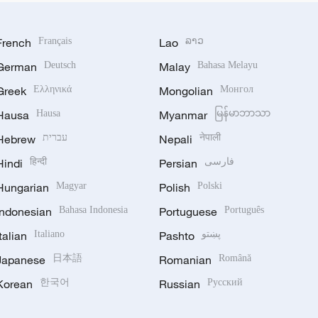
French
Français
Lao
ລາວ
German
Deutsch
Malay
Bahasa Melayu
Greek
Ελληνικά
Mongolian
Монгол
Hausa
Hausa
Myanmar
မြန်မာဘာသာ
Hebrew
עברית
Nepali
नेपाली
Hindi
हिन्दी
Persian
فارسی
Hungarian
Magyar
Polish
Polski
Indonesian
Bahasa Indonesia
Portuguese
Português
Italian
Italiano
Pashto
پښتو
Japanese
日本語
Romanian
Română
Korean
한국어
Russian
Русский