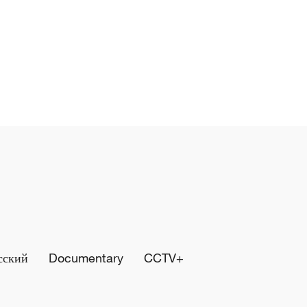
сский
Documentary
CCTV+