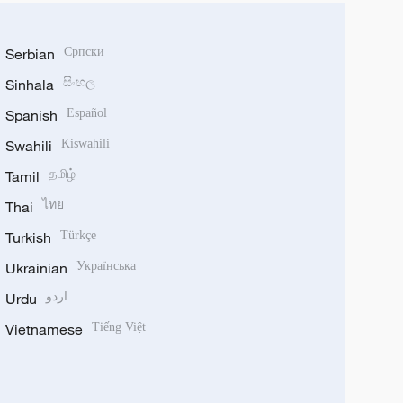
Serbian
Српски
Sinhala
සිංහල
Spanish
Español
Swahili
Kiswahili
Tamil
தமிழ்
Thai
ไทย
Turkish
Türkçe
Ukrainian
Українська
Urdu
اردو
Vietnamese
Tiếng Việt