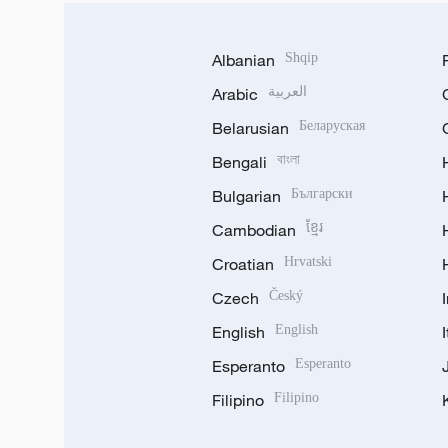
Albanian
Shqip
Arabic
العربية
Belarusian
Беларуская
Bengali
বাংলা
Bulgarian
Български
Cambodian
ខ្មែរ
Croatian
Hrvatski
Czech
Český
English
English
Esperanto
Esperanto
Filipino
Filipino