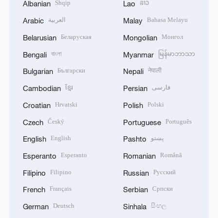
Shqip
ລາວ
Albanian
Lao
العربية
Bahasa Melayu
Arabic
Malay
Беларуская
Монгол
Belarusian
Mongolian
বাংলা
မြန်မာဘာသာ
Bengali
Myanmar
Български
नेपाली
Bulgarian
Nepali
ខ្មែរ
فارسی
Cambodian
Persian
Hrvatski
Polski
Croatian
Polish
Český
Português
Czech
Portuguese
English
پښتو
English
Pashto
Esperanto
Română
Esperanto
Romanian
Filipino
Русский
Filipino
Russian
Français
Српски
French
Serbian
Deutsch
සිංහල
German
Sinhala