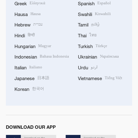
Ελληνικά
Español
Greek
Spanish
Hausa
Kiswahili
Hausa
Swahili
עברית
தமிழ்
Hebrew
Tamil
हिन्दी
ไทย
Hindi
Thai
Magyar
Türkçe
Hungarian
Turkish
Bahasa Indonesia
Українська
Indonesian
Ukrainian
Italiano
اردو
Italian
Urdu
日本語
Tiếng Việt
Japanese
Vietnamese
한국어
Korean
DOWNLOAD OUR APP