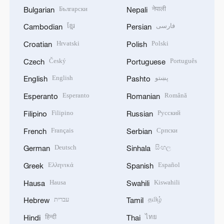
Български
नेपाली
Bulgarian
Nepali
ខ្មែរ
فارسی
Cambodian
Persian
Hrvatski
Polski
Croatian
Polish
Český
Português
Czech
Portuguese
English
پښتو
English
Pashto
Esperanto
Română
Esperanto
Romanian
Filipino
Русский
Filipino
Russian
Français
Српски
French
Serbian
Deutsch
සිංහල
German
Sinhala
Ελληνικά
Español
Greek
Spanish
Hausa
Kiswahili
Hausa
Swahili
עברית
தமிழ்
Hebrew
Tamil
हिन्दी
ไทย
Hindi
Thai