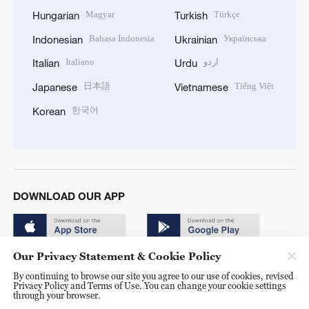
Magyar
Türkçe
Hungarian
Turkish
Bahasa Indonesia
Українська
Indonesian
Ukrainian
Italiano
اردو
Italian
Urdu
日本語
Tiếng Việt
Japanese
Vietnamese
한국어
Korean
DOWNLOAD OUR APP
Our Privacy Statement & Cookie Policy
By continuing to browse our site you agree to our use of cookies, revised
Privacy Policy and Terms of Use. You can change your cookie settings
through your browser.
© China Radio International.CRI. All Rights Reserved. 16A