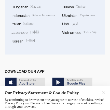
Magyar
Türkçe
Hungarian
Turkish
Bahasa Indonesia
Українська
Indonesian
Ukrainian
Italiano
اردو
Italian
Urdu
日本語
Tiếng Việt
Japanese
Vietnamese
한국어
Korean
DOWNLOAD OUR APP
Our Privacy Statement & Cookie Policy
By continuing to browse our site you agree to our use of cookies, revised
Privacy Policy and Terms of Use. You can change your cookie settings
through your browser.
© China Radio International.CRI. All Rights Reserved. 16A