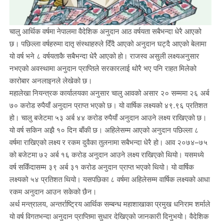
चालु आर्थिक वर्षमा नेपालमा वैदेशिक अनुदान आठ वर्षयता सबैभन्दा धेरै आएको
छ। पछिल्ला वर्षहरुमा दातृ संस्थाहरुले दिँदै आएको अनुदान घट्दै आएको बेलामा
यो वर्ष भने ८ वर्षयताकै सबैभन्दा धेरै आएको हो। राजस्व असुली लक्ष्यअनुसार
नभएको अवस्थामा अनुदान प्राप्तिले सरकारलाई थोरै भए पनि राहत मिलेको
कारोबार अनलाइनले लेखेको छ।
महालेखा नियन्त्रक कार्यालयका अनुसार चालु आवको असार २० सम्ममा २६ अर्ब
७० करोड रुपैयाँ अनुदान प्राप्त भएको छ। यो वार्षिक लक्ष्यको ४९.९६ प्रतिशत
हो। चालु बजेटमा ५३ अर्ब ४४ करोड रुपैयाँ अनुदान आउने लक्ष्य राखिएको छ।
यो वर्ष सकिन अझै १० दिन बाँकी छ। अहिलेसम्म आएको अनुदान पछिल्ला ८
वर्षमा राखिएको लक्ष्य र रकम दुवैका तुलनामा सबैभन्दा धेरै हो। आव २०७४–७५
को बजेटमा ७२ अर्ब १६ करोड अनुदान आउने लक्ष्य राखिएको थियो। यसमध्ये
वर्ष सकिँदासम्म ३९ अर्ब ३१ करोड अनुदान प्राप्त भएको थियो। यो वार्षिक
लक्ष्यको ५४ प्रतिशत थियो। यसपछिका ८ वर्षमा अहिलेसम्म वार्षिक लक्ष्यको आधा
रकम अनुदान आउन सकेको छैन।
अर्थ मन्त्रालय, अन्तर्राष्ट्रिय आर्थिक सम्बन्ध महाशाखाका प्रमुख धनिराम शर्माले
यो वर्ष विगतभन्दा अनुदान प्राप्तिमा सुधार देखिएको जानकारी दिनुभयो। वैदेशिक