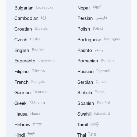
Български
नेपाली
Bulgarian
Nepali
ខ្មែរ
فارسی
Cambodian
Persian
Hrvatski
Polski
Croatian
Polish
Český
Português
Czech
Portuguese
English
پښتو
English
Pashto
Esperanto
Română
Esperanto
Romanian
Filipino
Русский
Filipino
Russian
Français
Српски
French
Serbian
Deutsch
සිංහල
German
Sinhala
Ελληνικά
Español
Greek
Spanish
Hausa
Kiswahili
Hausa
Swahili
עברית
தமிழ்
Hebrew
Tamil
हिन्दी
ไทย
Hindi
Thai