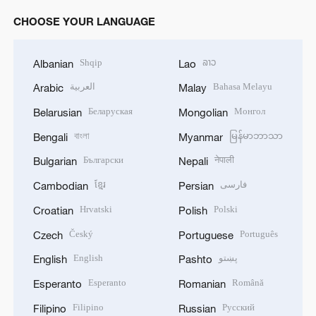
CHOOSE YOUR LANGUAGE
Shqip
ລາວ
Albanian
Lao
العربية
Bahasa Melayu
Arabic
Malay
Беларуская
Монгол
Belarusian
Mongolian
বাংলা
မြန်မာဘာသာ
Bengali
Myanmar
Български
नेपाली
Bulgarian
Nepali
ខ្មែរ
فارسی
Cambodian
Persian
Hrvatski
Polski
Croatian
Polish
Český
Português
Czech
Portuguese
English
پښتو
English
Pashto
Esperanto
Română
Esperanto
Romanian
Filipino
Русский
Filipino
Russian