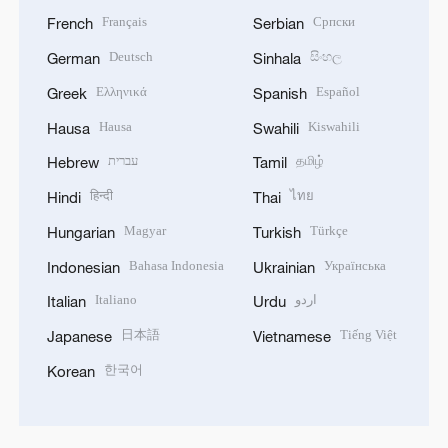
Français
Српски
French
Serbian
Deutsch
සිංහල
German
Sinhala
Ελληνικά
Español
Greek
Spanish
Hausa
Kiswahili
Hausa
Swahili
עברית
தமிழ்
Hebrew
Tamil
हिन्दी
ไทย
Hindi
Thai
Magyar
Türkçe
Hungarian
Turkish
Bahasa Indonesia
Українська
Indonesian
Ukrainian
Italiano
اردو
Italian
Urdu
日本語
Tiếng Việt
Japanese
Vietnamese
한국어
Korean