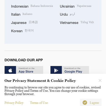
Bahasa Indonesia
Українська
Indonesian
Ukrainian
Italiano
اردو
Italian
Urdu
日本語
Tiếng Việt
Japanese
Vietnamese
한국어
Korean
DOWNLOAD OUR APP
Our Privacy Statement & Cookie Policy
By continuing to browse our site you agree to our use of cookies, revised
Privacy Policy and Terms of Use. You can change your cookie settings
through your browser.
© China Radio International.CRI. All Rights Reserved. 16A
Shijingshan Road, Beijing, China. 100040
Privacy Policy
Terms of Use
I agree