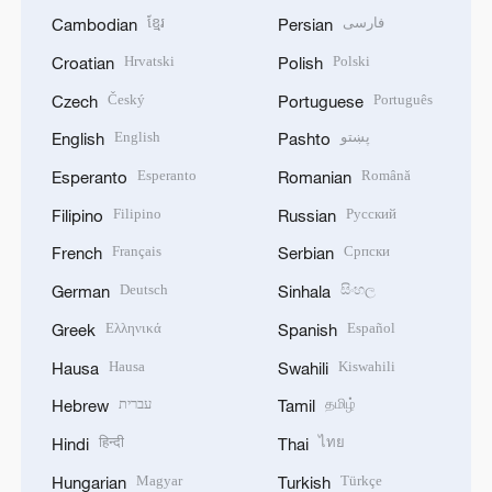
ខ្មែរ
فارسی
Cambodian
Persian
Hrvatski
Polski
Croatian
Polish
Český
Português
Czech
Portuguese
English
پښتو
English
Pashto
Esperanto
Română
Esperanto
Romanian
Filipino
Русский
Filipino
Russian
Français
Српски
French
Serbian
Deutsch
සිංහල
German
Sinhala
Ελληνικά
Español
Greek
Spanish
Hausa
Kiswahili
Hausa
Swahili
עברית
தமிழ்
Hebrew
Tamil
हिन्दी
ไทย
Hindi
Thai
Magyar
Türkçe
Hungarian
Turkish