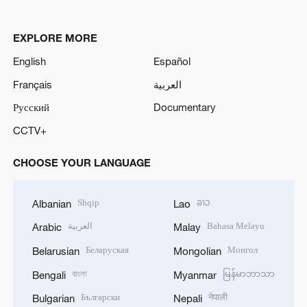
EXPLORE MORE
English
Español
Français
العربية
Русский
Documentary
CCTV+
CHOOSE YOUR LANGUAGE
Shqip
ລາວ
Albanian
Lao
العربية
Bahasa Melayu
Arabic
Malay
Беларуская
Монгол
Belarusian
Mongolian
বাংলা
မြန်မာဘာသာ
Bengali
Myanmar
Български
नेपाली
Bulgarian
Nepali