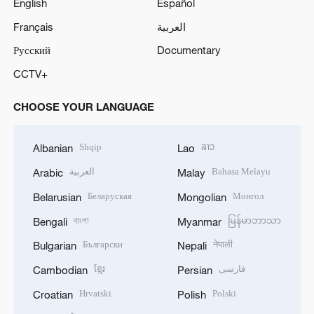
English
Español
Français
العربية
Русский
Documentary
CCTV+
CHOOSE YOUR LANGUAGE
Shqip
ລາວ
Albanian
Lao
العربية
Bahasa Melayu
Arabic
Malay
Беларуская
Монгол
Belarusian
Mongolian
বাংলা
မြန်မာဘာသာ
Bengali
Myanmar
Български
नेपाली
Bulgarian
Nepali
ខ្មែរ
فارسی
Cambodian
Persian
Hrvatski
Polski
Croatian
Polish