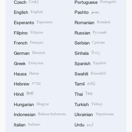
Český
Português
Czech
Portuguese
English
پښتو
English
Pashto
Esperanto
Română
Esperanto
Romanian
Filipino
Русский
Filipino
Russian
Français
Српски
French
Serbian
Deutsch
සිංහල
German
Sinhala
Ελληνικά
Español
Greek
Spanish
Hausa
Kiswahili
Hausa
Swahili
עברית
தமிழ்
Hebrew
Tamil
हिन्दी
ไทย
Hindi
Thai
Magyar
Türkçe
Hungarian
Turkish
Bahasa Indonesia
Українська
Indonesian
Ukrainian
Italiano
اردو
Italian
Urdu