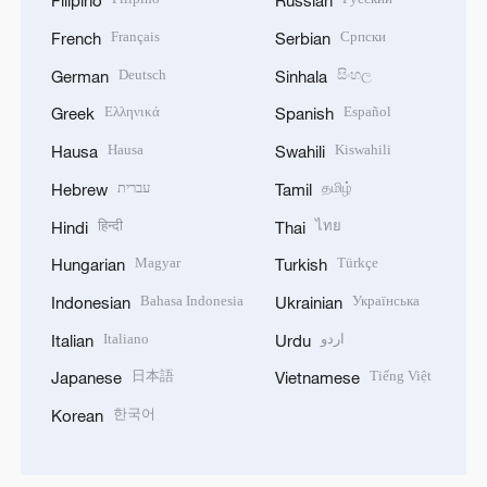
Filipino
Russian
Français
Српски
French
Serbian
Deutsch
සිංහල
German
Sinhala
Ελληνικά
Español
Greek
Spanish
Hausa
Kiswahili
Hausa
Swahili
עברית
தமிழ்
Hebrew
Tamil
हिन्दी
ไทย
Hindi
Thai
Magyar
Türkçe
Hungarian
Turkish
Bahasa Indonesia
Українська
Indonesian
Ukrainian
Italiano
اردو
Italian
Urdu
日本語
Tiếng Việt
Japanese
Vietnamese
한국어
Korean