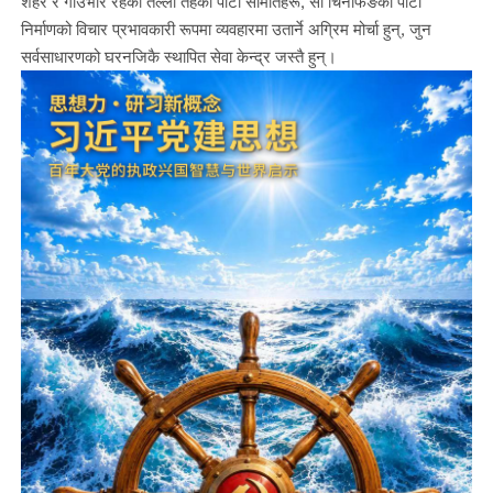
शहर र गाउँभरि रहेका तल्लो तहका पार्टी समितिहरू, सी चिनफिङको पार्टी
निर्माणको विचार प्रभावकारी रूपमा व्यवहारमा उतार्ने अग्रिम मोर्चा हुन्, जुन
सर्वसाधारणको घरनजिकै स्थापित सेवा केन्द्र जस्तै हुन्।