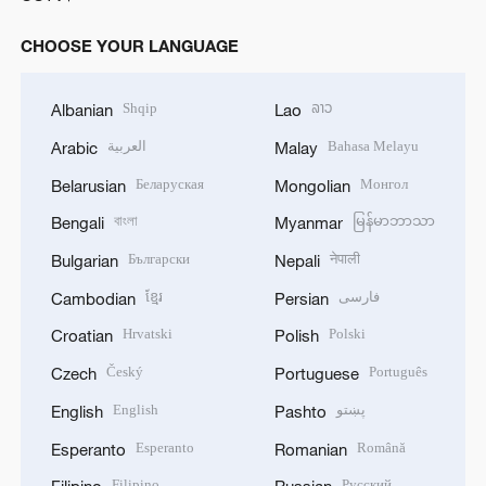
CHOOSE YOUR LANGUAGE
Shqip
ລາວ
Albanian
Lao
العربية
Bahasa Melayu
Arabic
Malay
Беларуская
Монгол
Belarusian
Mongolian
বাংলা
မြန်မာဘာသာ
Bengali
Myanmar
Български
नेपाली
Bulgarian
Nepali
ខ្មែរ
فارسی
Cambodian
Persian
Hrvatski
Polski
Croatian
Polish
Český
Português
Czech
Portuguese
English
پښتو
English
Pashto
Esperanto
Română
Esperanto
Romanian
Filipino
Русский