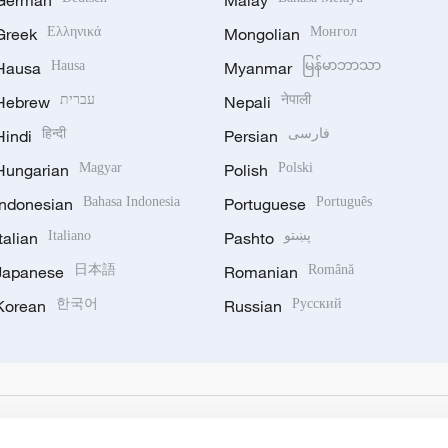
German
Malay
Greek
Ελληνικά
Mongolian
Монгол
Hausa
Hausa
Myanmar
မြန်မာဘာသာ
Hebrew
עברית
Nepali
नेपाली
Hindi
हिन्दी
Persian
فارسی
Hungarian
Magyar
Polish
Polski
Indonesian
Bahasa Indonesia
Portuguese
Português
Italian
Italiano
Pashto
پښتو
Japanese
日本語
Romanian
Română
Korean
한국어
Russian
Русский