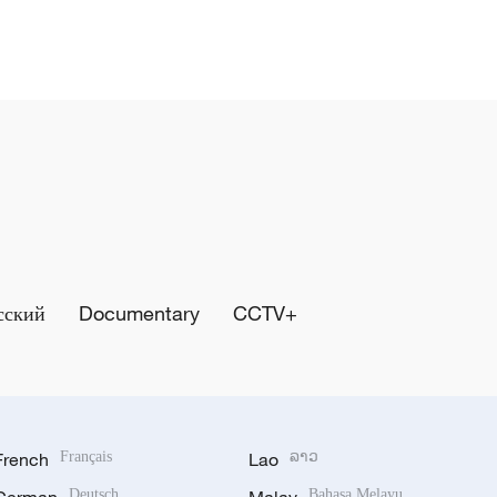
сский
Documentary
CCTV+
French
Français
Lao
ລາວ
Deutsch
Bahasa Melayu