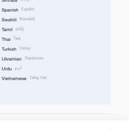
Sinhala
Spanish
Español
Swahili
Kiswahili
Tamil
தமிழ்
Thai
ไทย
Turkish
Türkçe
Ukrainian
Українська
Urdu
اردو
Vietnamese
Tiếng Việt