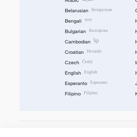
Arabic
Belarusian
Беларуская
Bengali
বাংলা
Bulgarian
Български
Cambodian
ខ្មែរ
Croatian
Hrvatski
Czech
Český
English
English
Esperanto
Esperanto
Filipino
Filipino
DOWNLOAD OUR APP