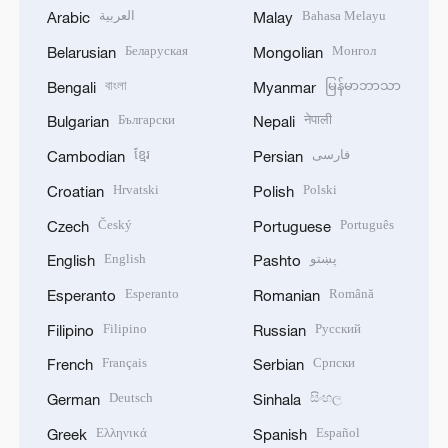
العربية
Bahasa Melayu
Arabic
Malay
Беларуская
Монгол
Belarusian
Mongolian
বাংলা
မြန်မာဘာသာ
Bengali
Myanmar
Български
नेपाली
Bulgarian
Nepali
ខ្មែរ
فارسی
Cambodian
Persian
Hrvatski
Polski
Croatian
Polish
Český
Português
Czech
Portuguese
English
پښتو
English
Pashto
Esperanto
Română
Esperanto
Romanian
Filipino
Русский
Filipino
Russian
Français
Српски
French
Serbian
Deutsch
සිංහල
German
Sinhala
Ελληνικά
Español
Greek
Spanish