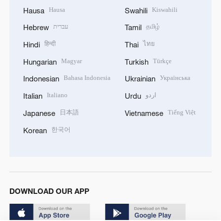
Hausa
Kiswahili
Hausa
Swahili
עברית
தமிழ்
Hebrew
Tamil
हिन्दी
ไทย
Hindi
Thai
Magyar
Türkçe
Hungarian
Turkish
Bahasa Indonesia
Українська
Indonesian
Ukrainian
Italiano
اردو
Italian
Urdu
日本語
Tiếng Việt
Japanese
Vietnamese
한국어
Korean
DOWNLOAD OUR APP