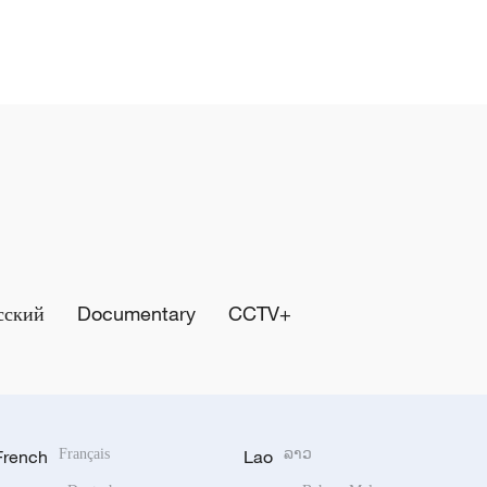
сский
Documentary
CCTV+
French
Français
Lao
ລາວ