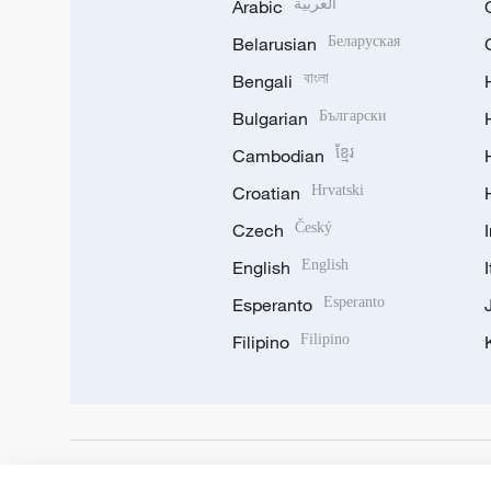
Arabic
العربية
Belarusian
Беларуская
Bengali
বাংলা
Bulgarian
Български
Cambodian
ខ្មែរ
Croatian
Hrvatski
Czech
Český
English
English
Esperanto
Esperanto
Filipino
Filipino
DOWNLOAD OUR APP