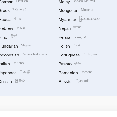
German
Deutsch
Malay
Bahasa Melayu
Greek
Ελληνικά
Mongolian
Монгол
Hausa
Hausa
Myanmar
မြန်မာဘာသာ
Hebrew
עברית
Nepali
नेपाली
Hindi
हिन्दी
Persian
فارسی
Hungarian
Magyar
Polish
Polski
Indonesian
Bahasa Indonesia
Portuguese
Português
Italian
Italiano
Pashto
پښتو
Japanese
日本語
Romanian
Română
Korean
한국어
Russian
Русский