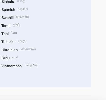
Sinhala
සිංහල
Spanish
Español
Swahili
Kiswahili
Tamil
தமிழ்
Thai
ไทย
Turkish
Türkçe
Ukrainian
Українська
Urdu
اردو
Vietnamese
Tiếng Việt