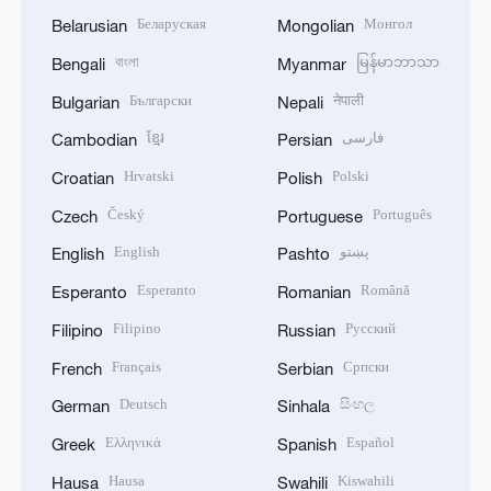
Беларуская
Монгол
Belarusian
Mongolian
বাংলা
မြန်မာဘာသာ
Bengali
Myanmar
Български
नेपाली
Bulgarian
Nepali
ខ្មែរ
فارسی
Cambodian
Persian
Hrvatski
Polski
Croatian
Polish
Český
Português
Czech
Portuguese
English
پښتو
English
Pashto
Esperanto
Română
Esperanto
Romanian
Filipino
Русский
Filipino
Russian
Français
Српски
French
Serbian
Deutsch
සිංහල
German
Sinhala
Ελληνικά
Español
Greek
Spanish
Hausa
Kiswahili
Hausa
Swahili