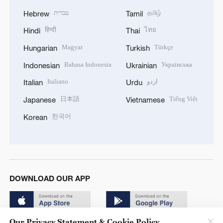
עברית
தமிழ்
Hebrew
Tamil
हिन्दी
ไทย
Hindi
Thai
Magyar
Türkçe
Hungarian
Turkish
Bahasa Indonesia
Українська
Indonesian
Ukrainian
Italiano
اردو
Italian
Urdu
日本語
Tiếng Việt
Japanese
Vietnamese
한국어
Korean
DOWNLOAD OUR APP
Our Privacy Statement & Cookie Policy