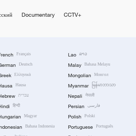
сский
Documentary
CCTV+
French
Français
Lao
ລາວ
German
Deutsch
Malay
Bahasa Melayu
Greek
Ελληνικά
Mongolian
Монгол
Hausa
Hausa
Myanmar
မြန်မာဘာသာ
Hebrew
עברית
Nepali
नेपाली
Hindi
हिन्दी
Persian
فارسی
Hungarian
Magyar
Polish
Polski
Indonesian
Bahasa Indonesia
Portuguese
Português