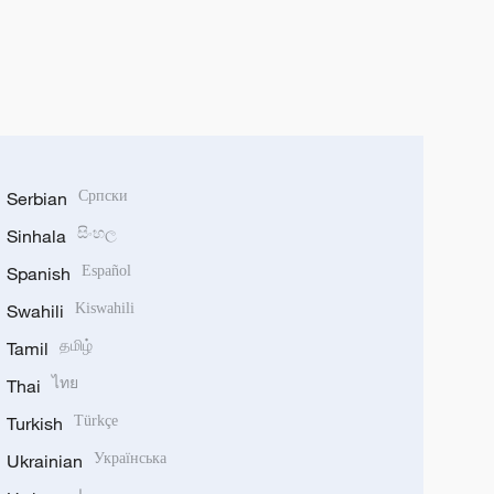
Serbian
Српски
Sinhala
සිංහල
Spanish
Español
Swahili
Kiswahili
Tamil
தமிழ்
Thai
ไทย
Turkish
Türkçe
Ukrainian
Українська