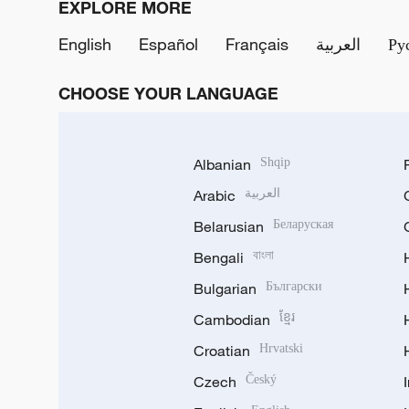
EXPLORE MORE
English
Español
Français
العربية
Ру
CHOOSE YOUR LANGUAGE
Albanian
Shqip
Arabic
العربية
Belarusian
Беларуская
Bengali
বাংলা
Bulgarian
Български
Cambodian
ខ្មែរ
Croatian
Hrvatski
Czech
Český