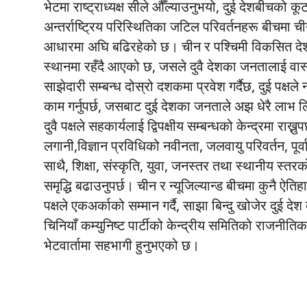
भेटमा राष्ट्राध्यक्ष सीले औँल्याउनुभयो, दुई देशबीचको 
अन्तर्राष्ट्रिय परिस्थितिका जटिल परिवर्तनहरू बीचमा ची
आधारमा अघि बढिरहेको छ। चीन र पश्चिमी विकसित देशहरू
स्थानमा रहँदै आएको छ, जसले दुवै देशका जनतालाई वास्
साझेदारी सम्बन्ध दोस्रो दशकमा प्रवेश गर्दैछ, दुई पक्ष
काम गर्नुपर्छ, जसबाट दुई देशका जनताले अझ धेरै लाभ 
दुवै पक्षले सहकार्यलाई द्विपक्षीय सम्बन्धको केन्द्रमा राख्
लगानी,विज्ञान प्रविधिको नवीनता, जलवायु परिवर्तन, पूर्
साथै, शिक्षा, संस्कृति, युवा, जनस्तर तथा स्थानीय स्तरको
समृद्धि बढाउनुपर्छ। चीन र न्यूजिल्यान्ड बीचमा कुनै ऐतिहास
पक्षले एकअर्काको सम्मान गर्दै, साझा बिन्दु खोजेर दुई दे
चिनियाँ कम्युनिष्ट पार्टीको केन्द्रीय समितिको राजनीतिक
भेटवार्तामा सहभागी हुनुभएको छ।