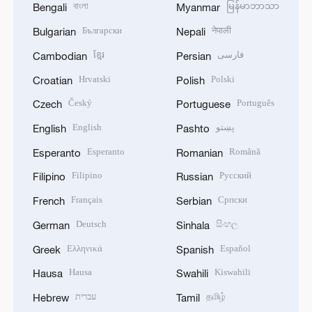
বাংলা
မြန်မာဘာသာ
Bengali
Myanmar
Български
नेपाली
Bulgarian
Nepali
ខ្មែរ
فارسی
Cambodian
Persian
Hrvatski
Polski
Croatian
Polish
Český
Português
Czech
Portuguese
English
پښتو
English
Pashto
Esperanto
Română
Esperanto
Romanian
Filipino
Русский
Filipino
Russian
Français
Српски
French
Serbian
Deutsch
සිංහල
German
Sinhala
Ελληνικά
Español
Greek
Spanish
Hausa
Kiswahili
Hausa
Swahili
עברית
தமிழ்
Hebrew
Tamil