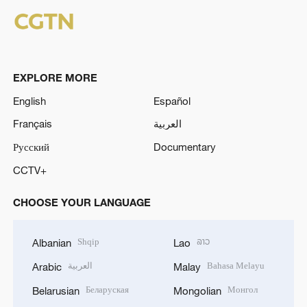
EXPLORE MORE
English
Español
Français
العربية
Русский
Documentary
CCTV+
CHOOSE YOUR LANGUAGE
Shqip
ລາວ
Albanian
Lao
العربية
Bahasa Melayu
Arabic
Malay
Беларуская
Монгол
Belarusian
Mongolian