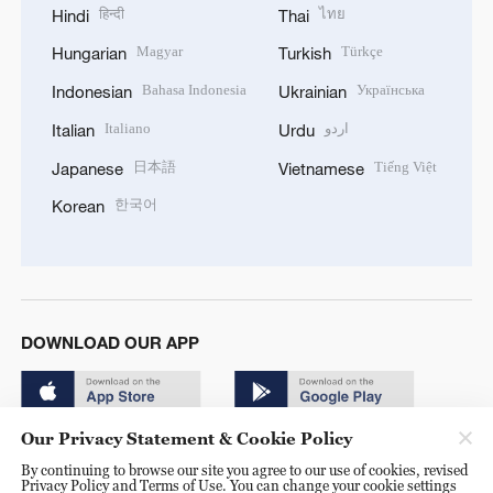
हिन्दी
ไทย
Hindi
Thai
Magyar
Türkçe
Hungarian
Turkish
Bahasa Indonesia
Українська
Indonesian
Ukrainian
Italiano
اردو
Italian
Urdu
日本語
Tiếng Việt
Japanese
Vietnamese
한국어
Korean
DOWNLOAD OUR APP
Our Privacy Statement & Cookie Policy
By continuing to browse our site you agree to our use of cookies, revised
Privacy Policy and Terms of Use. You can change your cookie settings