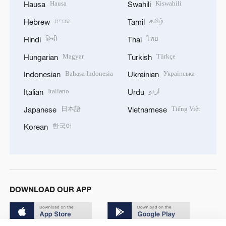
Hausa
Kiswahili
Hausa
Swahili
עברית
தமிழ்
Hebrew
Tamil
हिन्दी
ไทย
Hindi
Thai
Magyar
Türkçe
Hungarian
Turkish
Bahasa Indonesia
Українська
Indonesian
Ukrainian
Italiano
اردو
Italian
Urdu
日本語
Tiếng Việt
Japanese
Vietnamese
한국어
Korean
DOWNLOAD OUR APP