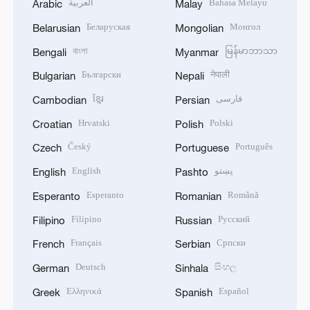
العربية
Bahasa Melayu
Arabic
Malay
Беларуская
Монгол
Belarusian
Mongolian
বাংলা
မြန်မာဘာသာ
Bengali
Myanmar
Български
नेपाली
Bulgarian
Nepali
ខ្មែរ
فارسی
Cambodian
Persian
Hrvatski
Polski
Croatian
Polish
Český
Português
Czech
Portuguese
English
پښتو
English
Pashto
Esperanto
Română
Esperanto
Romanian
Filipino
Русский
Filipino
Russian
Français
Српски
French
Serbian
Deutsch
සිංහල
German
Sinhala
Ελληνικά
Español
Greek
Spanish