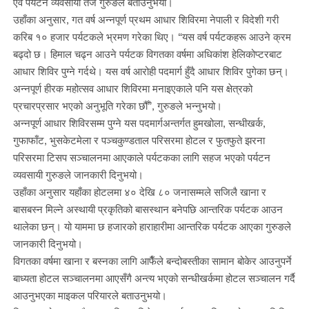
एवं पर्यटन व्यवसायी तेज गुरुङले बताउनुभयो।
उहाँका अनुसार, गत वर्ष अन्नपूर्ण प्रथम आधार शिविरमा नेपाली र विदेशी गरी
करिब १० हजार पर्यटकले भ्रमण गरेका थिए। “यस वर्ष पर्यटकहरू आउने क्रम
बढ्दो छ। हिमाल चढ्न आउने पर्यटक विगतका वर्षमा अधिकांश हेलिकोप्टरबाट
आधार शिविर पुग्ने गर्दथे। यस वर्ष आरोही पदमार्ग हुँदै आधार शिविर पुगेका छन्।
अन्नपूर्ण हीरक महोत्सव आधार शिविरमा मनाइएकाले पनि यस क्षेत्रको
प्रचारप्रसार भएको अनुभूति गरेका छौँ”, गुरुङले भन्नुभयो।
अन्नपूर्ण आधार शिविरसम्म पुग्ने यस पदमार्गअन्तर्गत हुमखोला, सन्धीखर्क,
गुफाफाँट, भुसकेटमेला र पञ्चकुण्डताल परिसरमा होटल र फुतफुते झरना
परिसरमा टिसप सञ्चालनमा आएकाले पर्यटकका लागि सहज भएको पर्यटन
व्यवसायी गुरुङले जानकारी दिनुभयो।
उहाँका अनुसार यहाँका होटलमा ४० देखि ८० जनासम्मले सजिलै खाना र
बासबस्न मिल्ने अस्थायी प्रकृतिको बासस्थान बनेपछि आन्तरिक पर्यटक आउन
थालेका छन्। यो याममा छ हजारको हाराहारीमा आन्तरिक पर्यटक आएका गुरुङले
जानकारी दिनुभयो।
विगतका वर्षमा खाना र बस्नका लागि आफैँले बन्दोबस्तीका सामान बोकेर आउनुपर्ने
बाध्यता होटल सञ्चालनमा आएसँगै अन्त्य भएको सन्धीखर्कमा होटल सञ्चालन गर्दै
आउनुभएका माइकल परियारले बताउनुभयो।