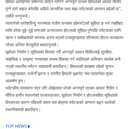
हिमाल आरोहणमा सबैभन्दा कठिन मानिने अन्नपूर्ण प्रथम हिमालको आधार शिविर
पुग्ने मार्ग सहज बनेपछि अहिले आन्तरिक तथा बाह्य पर्यटकको आगमन बढेको छ”,
उहाँले भन्नुभयो।
पदमार्गको प्रवेशविन्दु नारच्याङ गाउँमा घरबास (होमस्टे)को सुविधा छ भने त्यहाँबाट
माथि हरेक दुई–दुई घण्टाको अन्तरालमा होटलको सुविधा पुगेपछि पर्यटकका लागि
खाना र बसोबासको समस्या अन्त्य भएको पञ्चकुण्डताल परिसरमा होटल सञ्चालन
गरेका अजित सेञ्चुरीले बताउनुभयो।
पूर्वाधार निर्माण र सुविधाको विस्तार गर्दै अन्नपूर्ण आधार शिविरलाई सुरक्षित,
साहसिक र उत्कृष्ट गन्तव्यका रूपमा विकास गर्न थालिएको अभियान सार्थक बन्दै
गएको स्थानीय पर्यटन व्यावसायी बताउँछन्। हिमालको काखमा रहेको सुन्दर
पञ्चकुण्डताल, दर्जनौँ झरना र रमणीय हिमाली भूबनोट यस पदमार्गका मुख्य
आकर्षण हुन्।
पर्यटकीय सम्भावना भएर पनि ओझेलामा परेको अन्नपूर्ण प्रथम आधार शिविर र
मौरिस हर्जोग पदमार्गको प्रचारप्रसार, पूर्वाधार निर्माण र होटलसहित सुविधाको
विस्तारका कारण पछिल्लो समय यस क्षेत्रमा पर्यटकको आगमन बढ्न थालेको
स्थानीयवासी बताउँछन्।
TOP NEWS