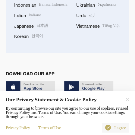
Bahasa Indonesia
Українська
Indonesian
Ukrainian
Italiano
اردو
Italian
Urdu
日本語
Tiếng Việt
Japanese
Vietnamese
한국어
Korean
DOWNLOAD OUR APP
Our Privacy Statement & Cookie Policy
By continuing to browse our site you agree to our use of cookies, revised
Privacy Policy and Terms of Use. You can change your cookie settings
through your browser.
© China Radio International.CRI. All Rights Reserved. 16A
Shijingshan Road, Beijing, China. 100040
Privacy Policy
Terms of Use
I agree