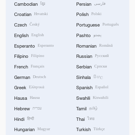
ខ្មែរ
فارسی
Cambodian
Persian
Hrvatski
Polski
Croatian
Polish
Český
Português
Czech
Portuguese
English
پښتو
English
Pashto
Esperanto
Română
Esperanto
Romanian
Filipino
Русский
Filipino
Russian
Français
Српски
French
Serbian
Deutsch
සිංහල
German
Sinhala
Ελληνικά
Español
Greek
Spanish
Hausa
Kiswahili
Hausa
Swahili
עברית
தமிழ்
Hebrew
Tamil
हिन्दी
ไทย
Hindi
Thai
Magyar
Türkçe
Hungarian
Turkish