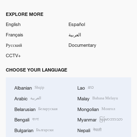
EXPLORE MORE
English
Español
Français
العربية
Русский
Documentary
CCTV+
CHOOSE YOUR LANGUAGE
Shqip
ລາວ
Albanian
Lao
العربية
Bahasa Melayu
Arabic
Malay
Беларуская
Монгол
Belarusian
Mongolian
বাংলা
မြန်မာဘာသာ
Bengali
Myanmar
Български
नेपाली
Bulgarian
Nepali