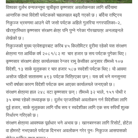
विश्वका दुर्लभ वन्यजन्तुमा सूचीकृत कृष्णसार अवलोकनका लागि बर्दियामा
आन्तरिक तथा विदेशी पर्यटकको चहलपहल बढ्दै गएको छ। बर्दिया राष्ट्रिय
निकुञ्ज भ्रमणमा आउने धेरै जसो पर्यटक अहिले गुलरिया नगरपालिका–२,
खैरापुरस्थित कृष्णसार संरक्षण क्षेत्र पनि पुग्ने गरेका गोरखापत्र अनलाइनले
लेखेको छ।
निकुञ्जको मुख्य प्रवेशद्वारबाट करिब ४५ किलोमिटर दुरीमा रहेको यस संरक्षण
क्षेत्रमा गत आर्थिक वर्ष २०८१/८२ मा चार हजार छ सय पर्यटक पुगेका थिए।
कृष्णसार संरक्षण क्षेत्र कार्यालयका रेन्जर रामु केसीका अनुसार तीमध्ये १०७
विदेशी, १३ सार्क मुलुकका र चार हजार ५८७ स्वदेशी पर्यटक थिए। यो आवमा
असोज पहिलो सातासम्म ४९३ पर्यटक भित्रिएका छन्। यस वर्ष भने मनसुनमा
भारी वर्षाका कारण विदेशी पर्यटक कम आएका कार्यालयले जनाएको छ।
संरक्षण क्षेत्रमा हाल २४८ वटा कृष्णसार छन्। तीमध्ये ३२ भाले, १५१ पोथी र
३५ बच्चा रहेको तथ्याङ्क छ। दुर्लभ प्रजातिको अवलोकन गर्न विदेशीका लागि
दुई हजार, सार्क मुलुकका लागि पाँच सय र स्वदेशीका लागि एक सय रुपियाँ शुल्क
निर्धारण गरिएको छ।
संरक्षण क्षेत्रमा आवश्यक पूर्वाधार भने अभाव छ। खानबस्नका लागि रिसोर्ट, होटेल
वा होमस्टे नभएकाले पर्यटक दिनभर अवलोकन गरेर पुनः निकुञ्ज आसपासको
होटेल फर्किन बाध्य हुन्छन्।