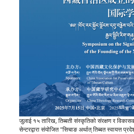
जुलाई १५ तारिख, तिब्बती संस्कृतिको संरक्षण र विकास
सेन्टरद्वारा संयोजित "सिचाङ अर्थात् तिब्बत स्वायत्त प्रदेशक