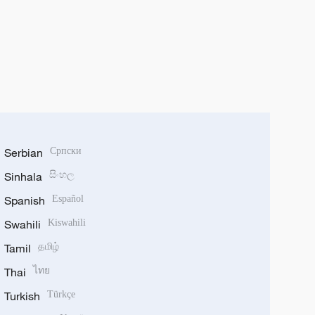
Serbian
Српски
Sinhala
සිංහල
Spanish
Español
Swahili
Kiswahili
Tamil
தமிழ்
Thai
ไทย
Turkish
Türkçe