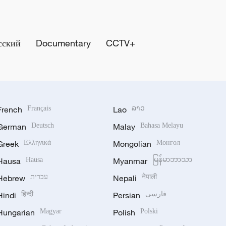
сский
Documentary
CCTV+
French
Français
Lao
ລາວ
German
Deutsch
Malay
Bahasa Melayu
Greek
Ελληνικά
Mongolian
Монгол
Hausa
Hausa
Myanmar
မြန်မာဘာသာ
Hebrew
עברית
Nepali
नेपाली
Hindi
हिन्दी
Persian
فارسی
Hungarian
Magyar
Polish
Polski