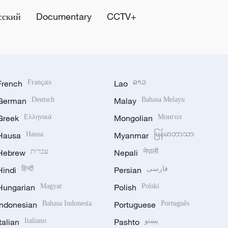
сский
Documentary
CCTV+
French
Français
Lao
ລາວ
German
Deutsch
Malay
Bahasa Melayu
Greek
Ελληνικά
Mongolian
Монгол
Hausa
Hausa
Myanmar
မြန်မာဘာသာ
Hebrew
עברית
Nepali
नेपाली
Hindi
हिन्दी
Persian
فارسی
Hungarian
Magyar
Polish
Polski
Indonesian
Bahasa Indonesia
Portuguese
Português
Italian
Italiano
Pashto
پښتو