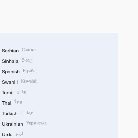
Serbian
Српски
Sinhala
සිංහල
Spanish
Español
Swahili
Kiswahili
Tamil
தமிழ்
Thai
ไทย
Turkish
Türkçe
Ukrainian
Українська
Urdu
اردو