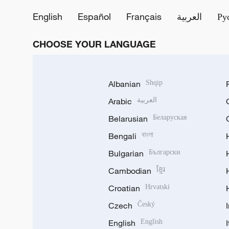
English
Español
Français
العربية
Ру
CHOOSE YOUR LANGUAGE
Albanian
Shqip
Arabic
العربية
Belarusian
Беларуская
Bengali
বাংলা
Bulgarian
Български
Cambodian
ខ្មែរ
Croatian
Hrvatski
Czech
Český
English
English