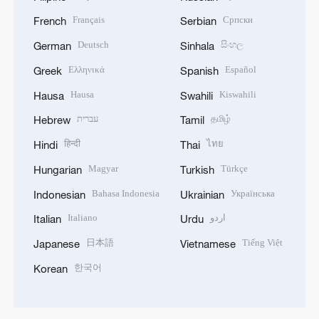
Français
Српски
French
Serbian
Deutsch
සිංහල
German
Sinhala
Ελληνικά
Español
Greek
Spanish
Hausa
Kiswahili
Hausa
Swahili
עברית
தமிழ்
Hebrew
Tamil
हिन्दी
ไทย
Hindi
Thai
Magyar
Türkçe
Hungarian
Turkish
Bahasa Indonesia
Українська
Indonesian
Ukrainian
Italiano
اردو
Italian
Urdu
日本語
Tiếng Việt
Japanese
Vietnamese
한국어
Korean