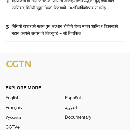
4
बेइजिङमा चिनियाँ जनताको जापानी अतिक्रमणविरूद्धको युद्ध तथा विश्व
फासिवाद विरोधी युद्धमाथिको विजयको ८०औँ वार्षिकोत्सव समारोह
5
चिनियाँ राष्ट्रको महान पुनःउत्थान रोकिने छैन! मानव शान्ति र विकासको
महान कार्यले अवश्य नै जित्नुपर्छ – सी चिनफिङ
EXPLORE MORE
English
Español
Français
العربية
Русский
Documentary
CCTV+