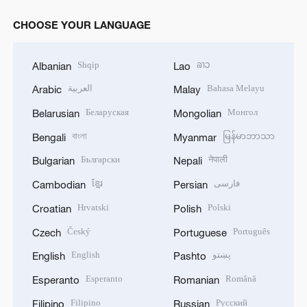
CHOOSE YOUR LANGUAGE
Shqip
ລາວ
Albanian
Lao
العربية
Bahasa Melayu
Arabic
Malay
Беларуская
Монгол
Belarusian
Mongolian
বাংলা
မြန်မာဘာသာ
Bengali
Myanmar
Български
नेपाली
Bulgarian
Nepali
ខ្មែរ
فارسی
Cambodian
Persian
Hrvatski
Polski
Croatian
Polish
Český
Português
Czech
Portuguese
English
پښتو
English
Pashto
Esperanto
Română
Esperanto
Romanian
Filipino
Русский
Filipino
Russian