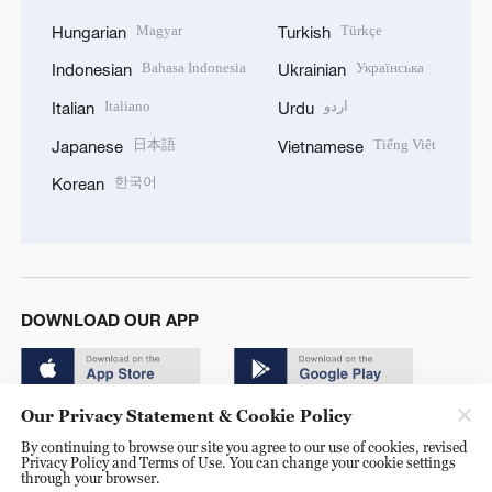
Magyar
Türkçe
Hungarian
Turkish
Bahasa Indonesia
Українська
Indonesian
Ukrainian
Italiano
اردو
Italian
Urdu
日本語
Tiếng Việt
Japanese
Vietnamese
한국어
Korean
DOWNLOAD OUR APP
Our Privacy Statement & Cookie Policy
By continuing to browse our site you agree to our use of cookies, revised
Privacy Policy and Terms of Use. You can change your cookie settings
through your browser.
© China Radio International.CRI. All Rights Reserved. 16A