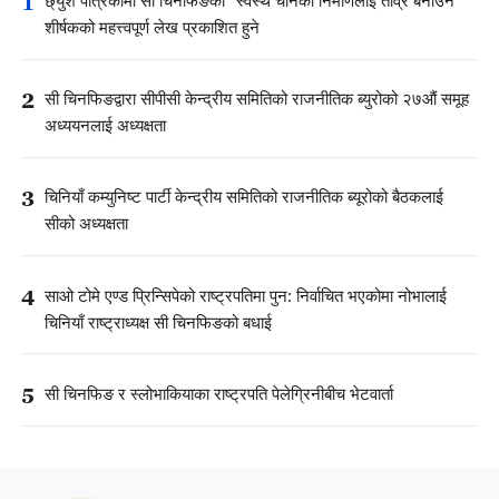
1
छ्युश पत्रिकामा सी चिनफिङको "स्वस्थ चीनको निर्माणलाई तीव्र बनाउने"
शीर्षकको महत्त्वपूर्ण लेख प्रकाशित हुने
2
सी चिनफिङद्वारा सीपीसी केन्द्रीय समितिको राजनीतिक ब्युरोको २७औं समूह
अध्ययनलाई अध्यक्षता
3
चिनियाँ कम्युनिष्ट पार्टी केन्द्रीय समितिको राजनीतिक ब्यूरोको बैठकलाई
सीको अध्यक्षता
4
साओ टोमे एण्ड प्रिन्सिपेको राष्ट्रपतिमा पुन: निर्वाचित भएकोमा नोभालाई
चिनियाँ राष्ट्राध्यक्ष सी चिनफिङको बधाई
5
सी चिनफिङ र स्लोभाकियाका राष्ट्रपति पेलेग्रिनीबीच भेटवार्ता