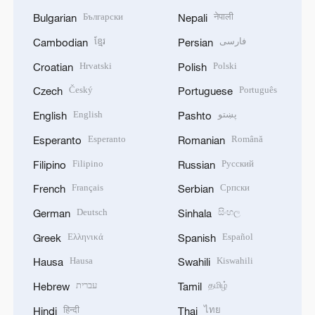
Български
नेपाली
Bulgarian
Nepali
ខ្មែរ
فارسی
Cambodian
Persian
Hrvatski
Polski
Croatian
Polish
Český
Português
Czech
Portuguese
English
پښتو
English
Pashto
Esperanto
Română
Esperanto
Romanian
Filipino
Русский
Filipino
Russian
Français
Српски
French
Serbian
Deutsch
සිංහල
German
Sinhala
Ελληνικά
Español
Greek
Spanish
Hausa
Kiswahili
Hausa
Swahili
עברית
தமிழ்
Hebrew
Tamil
हिन्दी
ไทย
Hindi
Thai