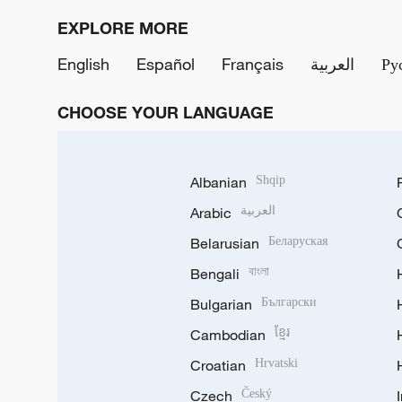
EXPLORE MORE
English
Español
Français
العربية
Ру
CHOOSE YOUR LANGUAGE
Albanian
Shqip
Arabic
العربية
Belarusian
Беларуская
Bengali
বাংলা
Bulgarian
Български
Cambodian
ខ្មែរ
Croatian
Hrvatski
Czech
Český