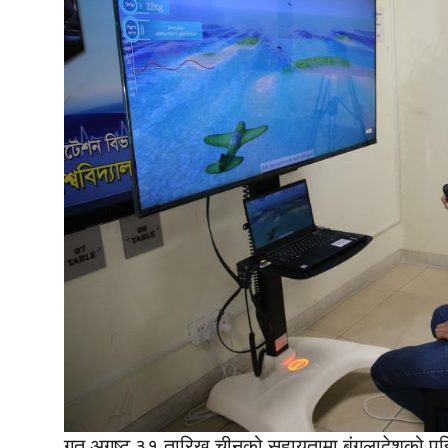
गत अगष्ट ३१ तारिख चीनको सहायतामा बंगलादेशको पहिल