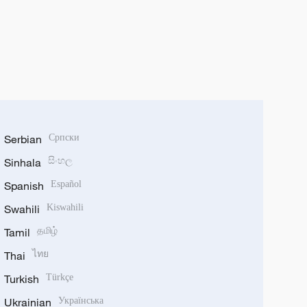
Serbian
Српски
Sinhala
සිංහල
Spanish
Español
Swahili
Kiswahili
Tamil
தமிழ்
Thai
ไทย
Turkish
Türkçe
Ukrainian
Українська