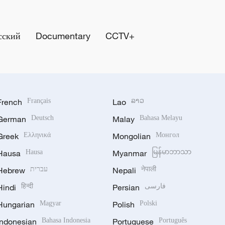
сский
Documentary
CCTV+
French
Français
Lao
ລາວ
German
Deutsch
Malay
Bahasa Melayu
Greek
Ελληνικά
Mongolian
Монгол
Hausa
Hausa
Myanmar
မြန်မာဘာသာ
Hebrew
עברית
Nepali
नेपाली
Hindi
हिन्दी
Persian
فارسی
Hungarian
Magyar
Polish
Polski
Indonesian
Bahasa Indonesia
Portuguese
Português