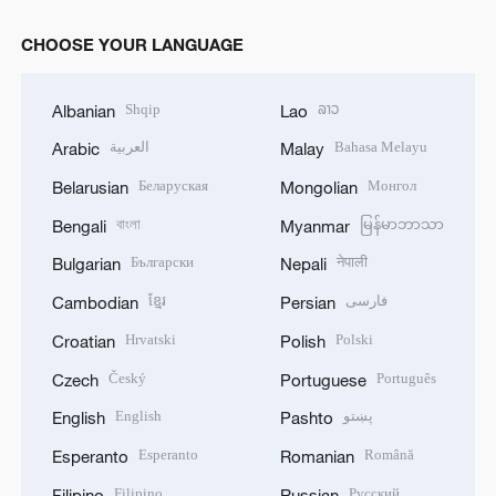
CHOOSE YOUR LANGUAGE
Shqip
ລາວ
Albanian
Lao
العربية
Bahasa Melayu
Arabic
Malay
Беларуская
Монгол
Belarusian
Mongolian
বাংলা
မြန်မာဘာသာ
Bengali
Myanmar
Български
नेपाली
Bulgarian
Nepali
ខ្មែរ
فارسی
Cambodian
Persian
Hrvatski
Polski
Croatian
Polish
Český
Português
Czech
Portuguese
English
پښتو
English
Pashto
Esperanto
Română
Esperanto
Romanian
Filipino
Русский
Filipino
Russian