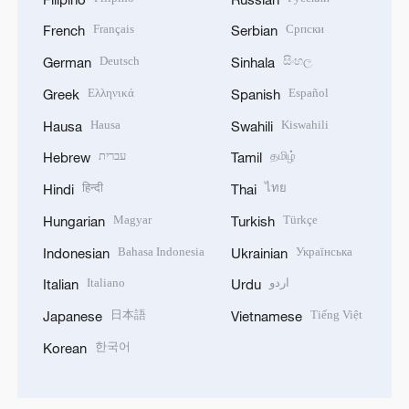
Français
Српски
French
Serbian
Deutsch
සිංහල
German
Sinhala
Ελληνικά
Español
Greek
Spanish
Hausa
Kiswahili
Hausa
Swahili
עברית
தமிழ்
Hebrew
Tamil
हिन्दी
ไทย
Hindi
Thai
Magyar
Türkçe
Hungarian
Turkish
Bahasa Indonesia
Українська
Indonesian
Ukrainian
Italiano
اردو
Italian
Urdu
日本語
Tiếng Việt
Japanese
Vietnamese
한국어
Korean