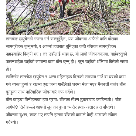
तानचेङ छ्युचेनले गणना गर्न सक्नुहुँदैन, यस जीवनमा आफैले कति बाँसका
सामग्रीहरू बुन्नुभयो, र आफ्नो हातबाट बुनिएका कति बाँसका सामग्रीहरू
पहाडबाहिर विक्री भए। तर उहाँलाई थाहा छ, यो लामो जीवनकालमा, गाईबस्तुको
पालनबाहेक उहाँको सामान्य काम बाँस बुन्नु हो। जुन उहाँको औँलामा बितेको समय
हो।
त्यतिखेर तानचेङ छ्युचेन र अन्य महिलाहरू दिनको समयमा गाउँ वा घरको काम
गर्न व्यस्त हुन्थे र रातमा एक जना गाउँलेको घरमा भेला भएर मैनबत्ती बालेर बाँस
बुन्नुका साथ पारिवारिक जीवनबारे गफ गर्दथे।
बाँस काट्दा तिनीहरूका हात प्रायः बाँसका तीक्ष्ण टुक्राबाट काटिन्थ्यो। चोट
लागेपछि तिनीहरूले आफ्नो लुगाका कुना च्यातेर हतार-हतार हात बाँध्दथे।
जीवनमा दुःख, कष्ट भए तापनि हातमा बाँसको कामले केही आशाको संकेत
गर्दथ्यो।