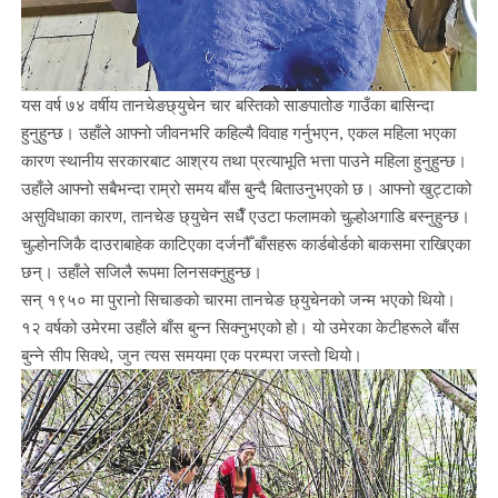
यस वर्ष ७४ वर्षीय तानचेङछ्युचेन चार बस्तिको साङपातोङ गाउँका बासिन्दा
हुनुहुन्छ। उहाँले आफ्नो जीवनभरि कहिल्यै विवाह गर्नुभएन, एकल महिला भएका
कारण स्थानीय सरकारबाट आश्रय तथा प्रत्याभूति भत्ता पाउने महिला हुनुहुन्छ।
उहाँले आफ्नो सबैभन्दा राम्रो समय बाँस बुन्दै बिताउनुभएको छ। आफ्नो खुट्टाको
असुविधाका कारण, तानचेङ छ्युचेन सधैँ एउटा फलामको चुल्होअगाडि बस्नुहुन्छ।
चुल्होनजिकै दाउराबाहेक काटिएका दर्जनौँ बाँसहरू कार्डबोर्डको बाकसमा राखिएका
छन्। उहाँले सजिलै रूपमा लिनसक्नुहुन्छ।
सन् १९५० मा पुरानो सिचाङको चारमा तानचेङ छ्युचेनको जन्म भएको थियो।
१२ वर्षको उमेरमा उहाँले बाँस बुन्न सिक्नुभएको हो। यो उमेरका केटीहरूले बाँस
बुन्ने सीप सिक्थे, जुन त्यस समयमा एक परम्परा जस्तो थियो।