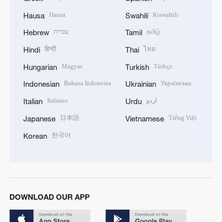
Hausa
Kiswahili
Hausa
Swahili
עברית
தமிழ்
Hebrew
Tamil
हिन्दी
ไทย
Hindi
Thai
Magyar
Türkçe
Hungarian
Turkish
Bahasa Indonesia
Українська
Indonesian
Ukrainian
Italiano
اردو
Italian
Urdu
日本語
Tiếng Việt
Japanese
Vietnamese
한국어
Korean
DOWNLOAD OUR APP