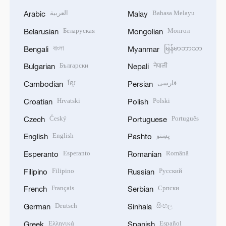
العربية
Bahasa Melayu
Arabic
Malay
Беларуская
Монгол
Belarusian
Mongolian
বাংলা
မြန်မာဘာသာ
Bengali
Myanmar
Български
नेपाली
Bulgarian
Nepali
ខ្មែរ
فارسی
Cambodian
Persian
Hrvatski
Polski
Croatian
Polish
Český
Português
Czech
Portuguese
English
پښتو
English
Pashto
Esperanto
Română
Esperanto
Romanian
Filipino
Русский
Filipino
Russian
Français
Српски
French
Serbian
Deutsch
සිංහල
German
Sinhala
Ελληνικά
Español
Greek
Spanish