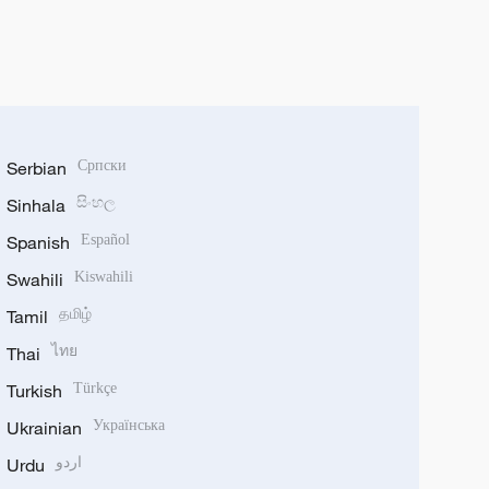
Serbian
Српски
Sinhala
සිංහල
Spanish
Español
Swahili
Kiswahili
Tamil
தமிழ்
Thai
ไทย
Turkish
Türkçe
Ukrainian
Українська
Urdu
اردو