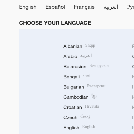
English
Español
Français
العربية
Ру
CHOOSE YOUR LANGUAGE
Albanian
Shqip
Arabic
العربية
Belarusian
Беларуская
Bengali
বাংলা
Bulgarian
Български
Cambodian
ខ្មែរ
Croatian
Hrvatski
Czech
Český
English
English