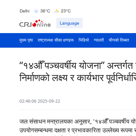
Bengaluru
35°C
22°C
Delhi
36°C
23°C
Hyderabad
42°C
28°C
Language
मुख्य पृष्ठ
राष्ट्राध्यक्ष सीका क्षणहरू
भिडियो
ग्यालरी
चीनको तिब्बत
“१४औँ पञ्चवर्षीय योजना” अन्तर्
निर्माणको लक्ष्य र कार्यभार पूर्वनिर
02:46:06 2025-09-22
जल संसाधन मन्त्रालयका अनुसार, '१४औँ पञ्चवर्षीय य
उपयोगसम्बन्धमा दक्षता र प्रभावकारिता उल्लेख्य रूपमा