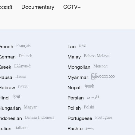
сский
Documentary
CCTV+
French
Français
Lao
ລາວ
German
Deutsch
Malay
Bahasa Melayu
Greek
Ελληνικά
Mongolian
Монгол
Hausa
Hausa
Myanmar
မြန်မာဘာသာ
Hebrew
עברית
Nepali
नेपाली
Hindi
हिन्दी
Persian
فارسی
Hungarian
Magyar
Polish
Polski
Indonesian
Bahasa Indonesia
Portuguese
Português
Italian
Italiano
Pashto
پښتو