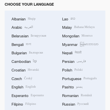
CHOOSE YOUR LANGUAGE
Shqip
ລາວ
Albanian
Lao
العربية
Bahasa Melayu
Arabic
Malay
Беларуская
Монгол
Belarusian
Mongolian
বাংলা
မြန်မာဘာသာ
Bengali
Myanmar
Български
नेपाली
Bulgarian
Nepali
ខ្មែរ
فارسی
Cambodian
Persian
Hrvatski
Polski
Croatian
Polish
Český
Português
Czech
Portuguese
English
پښتو
English
Pashto
Esperanto
Română
Esperanto
Romanian
Filipino
Русский
Filipino
Russian