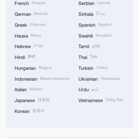
Français
Српски
French
Serbian
Deutsch
සිංහල
German
Sinhala
Ελληνικά
Español
Greek
Spanish
Hausa
Kiswahili
Hausa
Swahili
עברית
தமிழ்
Hebrew
Tamil
हिन्दी
ไทย
Hindi
Thai
Magyar
Türkçe
Hungarian
Turkish
Bahasa Indonesia
Українська
Indonesian
Ukrainian
Italiano
اردو
Italian
Urdu
日本語
Tiếng Việt
Japanese
Vietnamese
한국어
Korean