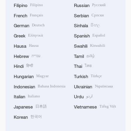
Filipino
Русский
Filipino
Russian
Français
Српски
French
Serbian
Deutsch
සිංහල
German
Sinhala
Ελληνικά
Español
Greek
Spanish
Hausa
Kiswahili
Hausa
Swahili
עברית
தமிழ்
Hebrew
Tamil
हिन्दी
ไทย
Hindi
Thai
Magyar
Türkçe
Hungarian
Turkish
Bahasa Indonesia
Українська
Indonesian
Ukrainian
Italiano
اردو
Italian
Urdu
日本語
Tiếng Việt
Japanese
Vietnamese
한국어
Korean