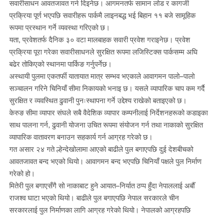
सवारीसाधन आवतजावत गर्न दिइनेछ। आगमनतर्फ सामान लोड र कागजी
प्रक्रिया पूर्ण भएपछि सवारीहरू पार्कमै लाइनबद्ध भई बिहान ११ बजे सामूहिक
रूपमा प्रस्थान गर्ने व्यवस्था गरिएको छ।
यता, प्रवेशतर्फ दैनिक ३० वटा मालबाहक सवारी प्रवेश गराइनेछ। प्रवेश
प्रक्रिया पूरा गरेका सवारीसाधनले सुरक्षित रूपमा लजिस्टिक्स पार्कसम्म अघि
बढेर तोकिएको स्थानमा पार्किङ गर्नुपर्नेछ।
अस्थायी पुलमा एकतर्फी यातायात मात्र सम्भव भएकाले आवागमन पालो–पालो
सञ्चालन गरिने चिनियाँ सीमा निकायको भनाइ छ। यसले व्यापारिक चाप कम गर्दै
सुरक्षित र व्यवस्थित ढुवानी पुनःस्थापना गर्ने उद्देश्य राखेको बताइएको छ।
केरुङ सीमा व्यापार संघले सबै वैदेशिक व्यापार कम्पनीलाई निर्देशनहरूको कडाइका
साथ पालना गर्न, ढुवानी योजना उचित रूपमा संयोजन गर्न तथा नाकाको सुरक्षित
व्यापारिक वातावरण बनाउन सहकार्य गर्न आग्रह गरेको छ।
गत असार २४ गते ल्हेन्देखोलामा आएको बाढीले पुल बगाएपछि दुई देशबीचको
आवतजावत बन्द भएको थियो। आवागमन बन्द भएपछि चिनियाँ पक्षले पुल निर्माण
गरेको हो।
मितेरी पुल बगाएसँगै सो नाकाबाट हुने आयात–निर्यात ठप्प हुँदा नेपाललाई अर्बौँ
राजश्व घाटा भएको थियो। बाढीले पुल बगाएपछि नेपाल सरकारले चीन
सरकारलाई पुल निर्माणका लागि आग्रह गरेको थियो। नेपालको आग्रहपछि