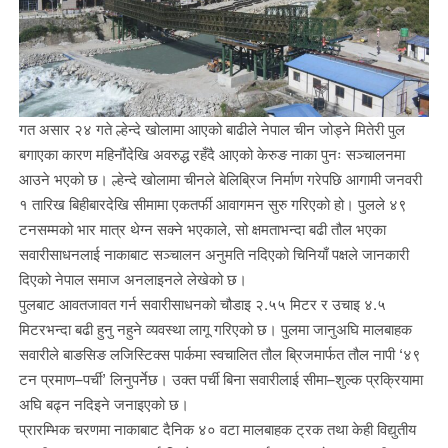
गत असार २४ गते ल्हेन्दे खोलामा आएको बाढीले नेपाल चीन जोड्ने मितेरी पुल
बगाएका कारण महिनौंदेखि अवरुद्ध रहँदै आएको केरुङ नाका पुनः सञ्चालनमा
आउने भएको छ। ल्हेन्दे खोलामा चीनले बेलिब्रिज निर्माण गरेपछि आगामी जनवरी
१ तारिख बिहीबारदेखि सीमामा एकतर्फी आवागमन सुरु गरिएको हो। पुलले ४९
टनसम्मको भार मात्र थेग्न सक्ने भएकाले, सो क्षमताभन्दा बढी तौल भएका
सवारीसाधनलाई नाकाबाट सञ्चालन अनुमति नदिएको चिनियाँ पक्षले जानकारी
दिएको नेपाल समाज अनलाइनले लेखेको छ।
पुलबाट आवतजावत गर्न सवारीसाधनको चौडाइ २.५५ मिटर र उचाइ ४.५
मिटरभन्दा बढी हुनु नहुने व्यवस्था लागू गरिएको छ। पुलमा जानुअघि मालबाहक
सवारीले बाङसिङ लजिस्टिक्स पार्कमा स्वचालित तौल ब्रिजमार्फत तौल नापी ‘४९
टन प्रमाण–पर्ची’ लिनुपर्नेछ। उक्त पर्ची बिना सवारीलाई सीमा–शुल्क प्रक्रियामा
अघि बढ्न नदिइने जनाइएको छ।
प्रारम्भिक चरणमा नाकाबाट दैनिक ४० वटा मालबाहक ट्रक तथा केही विद्युतीय