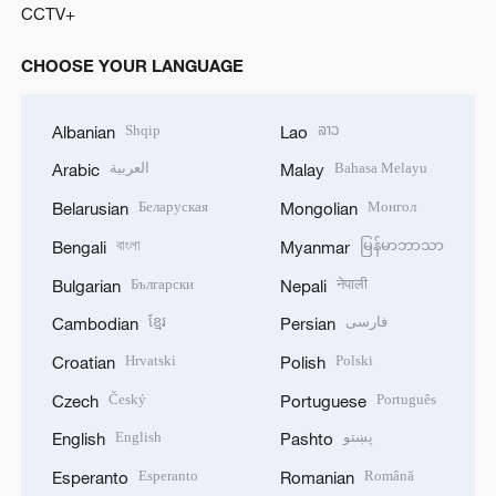
CCTV+
CHOOSE YOUR LANGUAGE
Shqip
ລາວ
Albanian
Lao
العربية
Bahasa Melayu
Arabic
Malay
Беларуская
Монгол
Belarusian
Mongolian
বাংলা
မြန်မာဘာသာ
Bengali
Myanmar
Български
नेपाली
Bulgarian
Nepali
ខ្មែរ
فارسی
Cambodian
Persian
Hrvatski
Polski
Croatian
Polish
Český
Português
Czech
Portuguese
English
پښتو
English
Pashto
Esperanto
Română
Esperanto
Romanian