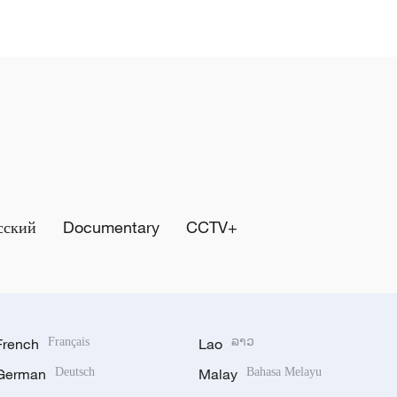
сский
Documentary
CCTV+
French
Français
Lao
ລາວ
German
Deutsch
Malay
Bahasa Melayu