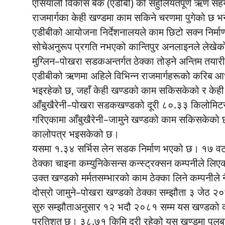
एसियाली विकास बैंक (एडीबी) को सहुलियतपूर्ण ऋण सहय
राजमार्गका केही खण्डमा काम सकिने चरणमा पुगेको छ भ
एडीबीको आयोजना निर्देशनालयले काम छिटो सक्न निर्मा
सोचेअनुरूप प्रगति नभएको कान्तिपुर अनलाइनले लेखे
मुग्लिन–पोखरा सडकअन्तर्गत ठेक्का तोड्ने अन्तिम तया
एडीबीको ऋणमा अहिले विभिन्न राजमार्गहरूको करिब आधा
भइरहेको छ, जहाँ केही खण्डको काम सकिसकेको र केही 
आँबुखैरेनी–पोखरा सडकखण्डको दूरी ८०.३३ किलोमिटर
गरिएकामा आँबुखैरेनी–जामुने खण्डको काम सकिसकेक
कालोपत्र भइसकेको छ।
यसमा १.३४ सर्भिस लेन सडक निर्माण भएको छ। १७ वट
ठेक्का चाइना कम्युनिकेसन्स कन्स्ट्रक्सन कम्पनीले लिए
उक्त खण्डको मर्मतसम्भारको काम ठेक्का लिने कम्पनीले नै 
दोस्रो जामुने–पोखरा खण्डको ठेक्का सम्झौता ३ जेठ
सुरु सम्झौताअनुसार १२ भदौ २०८१ सम्म यस खण्डको का
प्रतिशत छ। ३८.७१ किमि दूरी रहेको यस खण्डमा पुलब