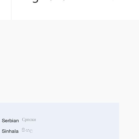
Serbian
Српски
Sinhala
සිංහල