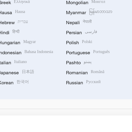
Greek
Ελληνικά
Mongolian
Монгол
Hausa
Hausa
Myanmar
မြန်မာဘာသာ
Hebrew
עברית
Nepali
नेपाली
Hindi
हिन्दी
Persian
فارسی
Hungarian
Magyar
Polish
Polski
Indonesian
Bahasa Indonesia
Portuguese
Português
Italian
Italiano
Pashto
پښتو
Japanese
日本語
Romanian
Română
Korean
한국어
Russian
Русский