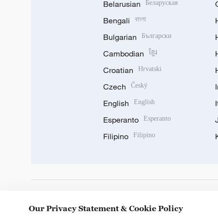
Belarusian
Беларуская
Bengali
বাংলা
Bulgarian
Български
Cambodian
ខ្មែរ
Croatian
Hrvatski
Czech
Český
English
English
Esperanto
Esperanto
Filipino
Filipino
DOWNLOAD OUR APP
Our Privacy Statement & Cookie Policy