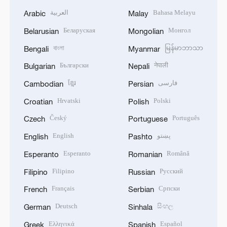
العربية
Bahasa Melayu
Arabic
Malay
Беларуская
Монгол
Belarusian
Mongolian
বাংলা
မြန်မာဘာသာ
Bengali
Myanmar
Български
नेपाली
Bulgarian
Nepali
ខ្មែរ
فارسی
Cambodian
Persian
Hrvatski
Polski
Croatian
Polish
Český
Português
Czech
Portuguese
English
پښتو
English
Pashto
Esperanto
Română
Esperanto
Romanian
Filipino
Русский
Filipino
Russian
Français
Српски
French
Serbian
Deutsch
සිංහල
German
Sinhala
Ελληνικά
Español
Greek
Spanish