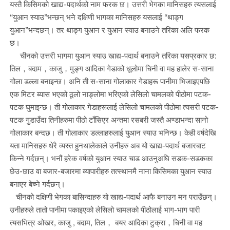
यस्तै किसिमको खाद्य-पदार्थको नाम फरक छ। उत्तरी भेगका मानिसहरु त्यसलाई
“युआन स्याउ”भन्छन् भने दक्षिणी भागका मानिसहरु यसलाई “थाङ्ग
युआन”भन्दछन्। तर थाङ्ग युआन र युआन स्याउ बनाउने तरिका अलि फरक
छ।
चीनको उत्तरी भागमा युआन स्याउ खाद्य-पदार्थ बनाउने तरिका यसप्रकार छ:
तिल，बदाम，काजु，मुङ्ग आदिका गेडाको धूलोमा चिनी वा मह हालेर स-साना
गोला डल्ला बनाइन्छ। अनि ती स-साना गोलाकार गेडाहरू पानीमा भिजाइएपछि
एक मिटर ब्यास भएको ठूलो नाङ्लोमा भरिएको लेसिलो चामलको पीठोमा पटक-
पटक घुमाइन्छ। ती गोलाकार गेडाहरूलाई लेसिलो चामलको पीठोमा त्यसरी पटक-
पटक गुडाउँदा तिनीहरुमा पीठो टाँसिएर अन्तमा रसबरी जस्तै अण्डाभन्दा सानो
गोलाकार बन्दछ। ती गोलाकार डल्लाहरुलाई युआन स्याउ भनिन्छ। केही वर्षदेखि
यता मानिसहरु धेरै व्यस्त हुनथालेकाले उनीहरु अब यो खाद्य-पदार्थ बजारबाट
किन्ने गर्दछन्। भनौं हरेक वर्षको युआन स्याउ चाड आउनुअघि सडक-सडकका
छेउ-छाउ वा बजार-बजारमा व्यापारीहरु तत्स्थानमै नाना किसिमका युआन स्याउ
बनाएर बेच्ने गर्दछन्।
चीनको दक्षिणी भेगका बासिन्दाहरु यो खाद्य-पदार्थ आफै बनाउन मन पराउँछन्।
उनीहरुले तातो पानीमा पकाइएको लेसिलो चामलको पीठोलाई भाग-भाग पारी
त्यसभित्र ओखर, काजु , बदाम, तिल， बयर आदिका टुक्रा，चिनी वा मह