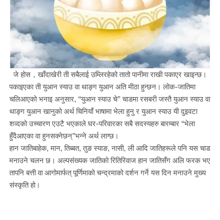
जे होस，खाँदाखेरी ती सबैलाई उम्लिरहेको तातो पानीमा राखी पकाएर खाइन्छ।
पकाइएका ती युआन स्याउ वा थाङ्ग युआन अति मीठा हुन्छन। लोक-जातिमा
चलिआएको भनाइ अनुसार, “युआन स्याउ चे” चाडमा रसबरी जस्तै युआन स्याउ वा
थाङ्ग युआन खानुको अर्थ चिनियाँ भाषामा भेला हुनु र युआन स्याउ यी दुइवटा
शव्दको उच्चारण एउटै भएकाले घर-परिवारका सबै सदस्यहरु बारम्बार “भेला
हुँदैआएका वा हुनसक्नेछन्”भन्ने अर्थ लाग्छ।
हान जातिबाहेक, मान, तिब्बत, तुङ स्याङ, नासी, ली आदि जातिहरूले पनि यस चाड
मनाउने चलन छ। अल्पसंख्यक जातिको रितिरिवाज हान जातिसँग अलि फरक भए
तापनि बत्ती वा आगोमार्फत् पूर्णिमाको चन्द्रमाको दर्शन गर्ने यस दिन मनाउने मुख्य
संस्कृति हो।