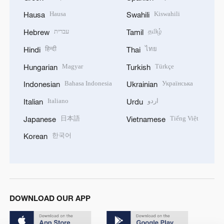
Hausa
Kiswahili
Hausa
Swahili
עברית
தமிழ்
Hebrew
Tamil
हिन्दी
ไทย
Hindi
Thai
Magyar
Türkçe
Hungarian
Turkish
Bahasa Indonesia
Українська
Indonesian
Ukrainian
Italiano
اردو
Italian
Urdu
日本語
Tiếng Việt
Japanese
Vietnamese
한국어
Korean
DOWNLOAD OUR APP