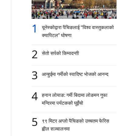
1
यूनेस्कोद्वारा पैचिङलाई “विश्व वास्तुकलाको
क्यापिटल” घोषणा
2
सेतो सर्पको किम्वदन्ती
3
आन्हुईमा गर्मीको स्वादिष्ट भोजको आनन्द
4
हनान लोयाङ: गर्मी बिदामा लोङमन गुफा
मन्दिरमा पर्यटकको घुइँचो
5
९९ मिटर अग्लो पैचिङको उच्चतम फेरिस
ह्वील सञ्चालनमा