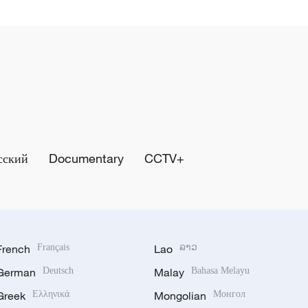
сский
Documentary
CCTV+
French
Français
Lao
ລາວ
German
Deutsch
Malay
Bahasa Melayu
Greek
Ελληνικά
Mongolian
Монгол