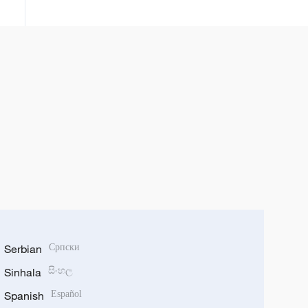
Serbian
Српски
Sinhala
සිංහල
Spanish
Español