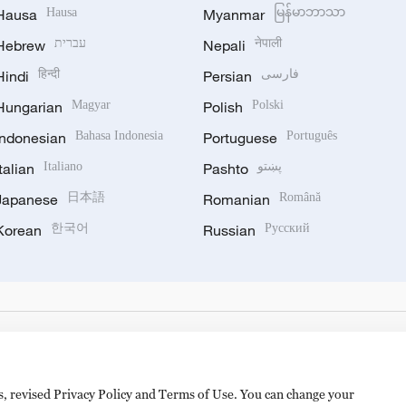
Hausa
Hausa
Myanmar
မြန်မာဘာသာ
Hebrew
עברית
Nepali
नेपाली
Hindi
हिन्दी
Persian
فارسی
Hungarian
Magyar
Polish
Polski
Indonesian
Bahasa Indonesia
Portuguese
Português
Italian
Italiano
Pashto
پښتو
Japanese
日本語
Romanian
Română
Korean
한국어
Russian
Русский
es, revised Privacy Policy and Terms of Use. You can change your