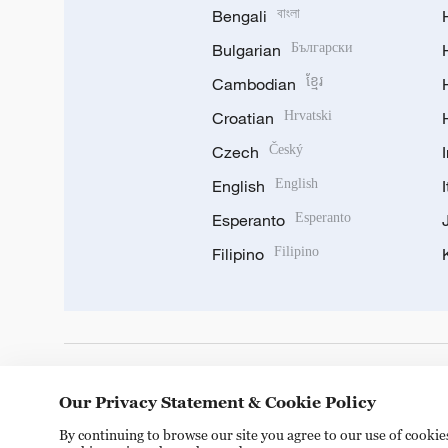
Bengali
বাংলা
Bulgarian
Български
Cambodian
ខ្មែរ
Croatian
Hrvatski
Czech
Český
English
English
Esperanto
Esperanto
Filipino
Filipino
DOWNLOAD OUR APP
Our Privacy Statement & Cookie Policy
By continuing to browse our site you agree to our use of cooki