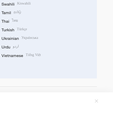
Swahili
Kiswahili
Tamil
தமிழ்
Thai
ไทย
Turkish
Türkçe
Ukrainian
Українська
Urdu
اردو
Vietnamese
Tiếng Việt