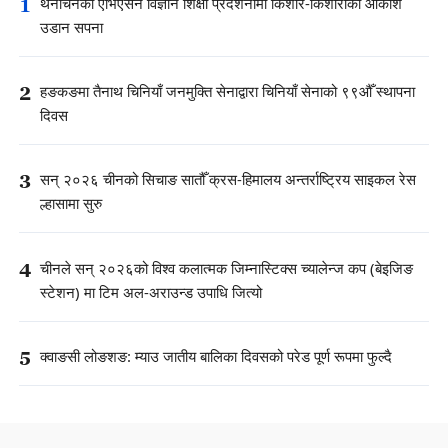
1
थेनचिनको एभिएसन विज्ञान शिक्षा प्रदर्शनीमा किशोर-किशोरीको आकाश
उडान सपना
2
हङकङमा तैनाथ चिनियाँ जनमुक्ति सेनाद्वारा चिनियाँ सेनाको ९९औँ स्थापना
दिवस
3
सन् २०२६ चीनको सिचाङ सातौँ क्रस-हिमालय अन्तर्राष्ट्रिय साइकल रेस
ल्हासामा सुरु
4
चीनले सन् २०२६को विश्व कलात्मक जिम्नास्टिक्स च्यालेन्ज कप (बेइजिङ
स्टेशन) मा टिम अल-अराउन्ड उपाधि जित्यो
5
क्वाङसी लोङशङ: म्याउ जातीय बालिका दिवसको परेड पूर्ण रूपमा फुल्दै