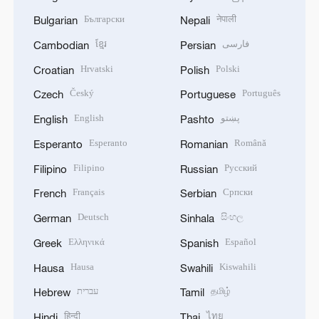
Български
नेपाली
Bulgarian
Nepali
ខ្មែរ
فارسی
Cambodian
Persian
Hrvatski
Polski
Croatian
Polish
Český
Português
Czech
Portuguese
English
پښتو
English
Pashto
Esperanto
Română
Esperanto
Romanian
Filipino
Русский
Filipino
Russian
Français
Српски
French
Serbian
Deutsch
සිංහල
German
Sinhala
Ελληνικά
Español
Greek
Spanish
Hausa
Kiswahili
Hausa
Swahili
עברית
தமிழ்
Hebrew
Tamil
हिन्दी
ไทย
Hindi
Thai