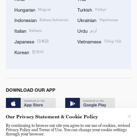
Magyar
Türkçe
Hungarian
Turkish
Bahasa Indonesia
Українська
Indonesian
Ukrainian
Italiano
اردو
Italian
Urdu
日本語
Tiếng Việt
Japanese
Vietnamese
한국어
Korean
DOWNLOAD OUR APP
Our Privacy Statement & Cookie Policy
By continuing to browse our site you agree to our use of cookies, revised
Privacy Policy and Terms of Use. You can change your cookie settings
through your browser.
© China Radio International.CRI. All Rights Reserved. 16A