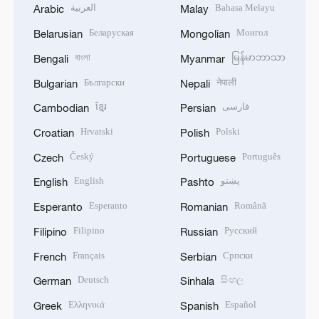
العربية
Bahasa Melayu
Arabic
Malay
Беларуская
Монгол
Belarusian
Mongolian
বাংলা
မြန်မာဘာသာ
Bengali
Myanmar
Български
नेपाली
Bulgarian
Nepali
ខ្មែរ
فارسی
Cambodian
Persian
Hrvatski
Polski
Croatian
Polish
Český
Português
Czech
Portuguese
English
پښتو
English
Pashto
Esperanto
Română
Esperanto
Romanian
Filipino
Русский
Filipino
Russian
Français
Српски
French
Serbian
Deutsch
සිංහල
German
Sinhala
Ελληνικά
Español
Greek
Spanish