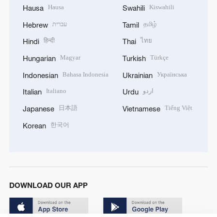
Hausa
Kiswahili
Hausa
Swahili
עברית
தமிழ்
Hebrew
Tamil
हिन्दी
ไทย
Hindi
Thai
Magyar
Türkçe
Hungarian
Turkish
Bahasa Indonesia
Українська
Indonesian
Ukrainian
Italiano
اردو
Italian
Urdu
日本語
Tiếng Việt
Japanese
Vietnamese
한국어
Korean
DOWNLOAD OUR APP