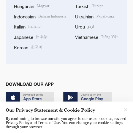
Magyar
Türkçe
Hungarian
Turkish
Bahasa Indonesia
Українська
Indonesian
Ukrainian
Italiano
اردو
Italian
Urdu
日本語
Tiếng Việt
Japanese
Vietnamese
한국어
Korean
DOWNLOAD OUR APP
Our Privacy Statement & Cookie Policy
By continuing to browse our site you agree to our use of cookies, revised
Privacy Policy and Terms of Use. You can change your cookie settings
through your browser.
© China Radio International.CRI. All Rights Reserved. 16A