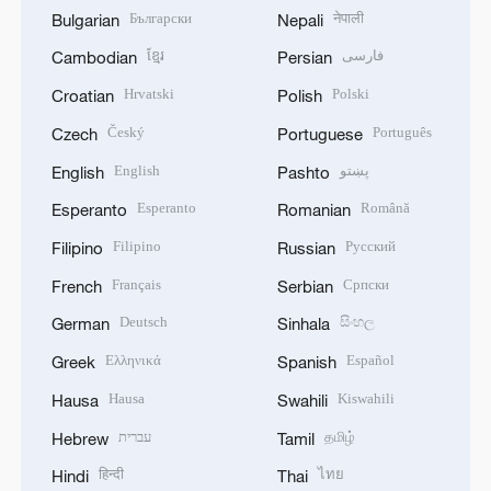
Български
नेपाली
Bulgarian
Nepali
ខ្មែរ
فارسی
Cambodian
Persian
Hrvatski
Polski
Croatian
Polish
Český
Português
Czech
Portuguese
English
پښتو
English
Pashto
Esperanto
Română
Esperanto
Romanian
Filipino
Русский
Filipino
Russian
Français
Српски
French
Serbian
Deutsch
සිංහල
German
Sinhala
Ελληνικά
Español
Greek
Spanish
Hausa
Kiswahili
Hausa
Swahili
עברית
தமிழ்
Hebrew
Tamil
हिन्दी
ไทย
Hindi
Thai