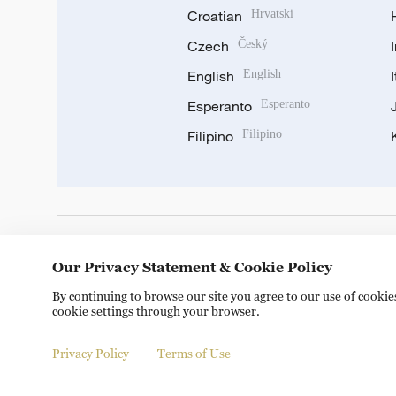
Croatian
Hrvatski
Czech
Český
English
English
Esperanto
Esperanto
Filipino
Filipino
DOWNLOAD OUR APP
Our Privacy Statement & Cookie Policy
By continuing to browse our site you agree to our use of cooki
cookie settings through your browser.
Privacy Policy
Terms of Use
© China Radio International.CRI. All Rights Reserved. 16A S