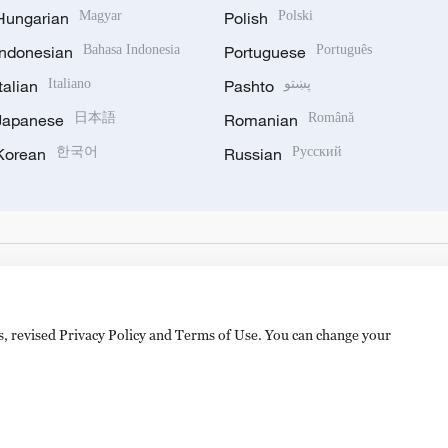
Hungarian
Magyar
Polish
Polski
Indonesian
Bahasa Indonesia
Portuguese
Português
Italian
Italiano
Pashto
پښتو
Japanese
日本語
Romanian
Română
Korean
한국어
Russian
Русский
es, revised Privacy Policy and Terms of Use. You can change your
hijingshan Road, Beijing, China. 100040