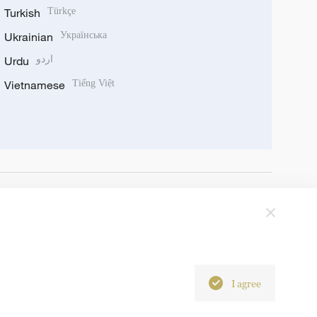
Turkish
Türkçe
Ukrainian
Українська
Urdu
اردو
Vietnamese
Tiếng Việt
I agree