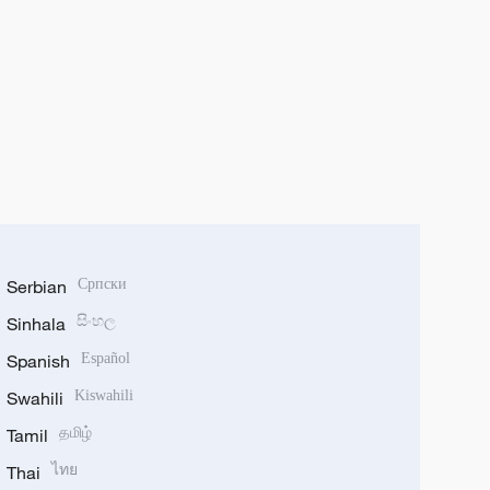
Serbian
Српски
Sinhala
සිංහල
Spanish
Español
Swahili
Kiswahili
Tamil
தமிழ்
Thai
ไทย