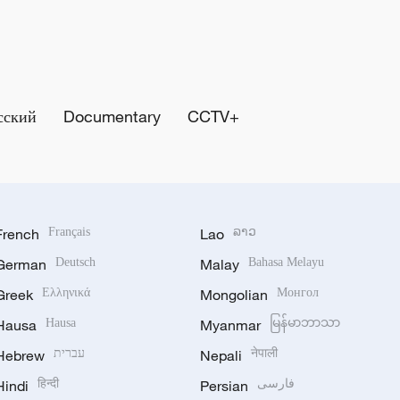
сский
Documentary
CCTV+
French
Français
Lao
ລາວ
German
Deutsch
Malay
Bahasa Melayu
Greek
Ελληνικά
Mongolian
Монгол
Hausa
Hausa
Myanmar
မြန်မာဘာသာ
Hebrew
עברית
Nepali
नेपाली
Hindi
हिन्दी
Persian
فارسی