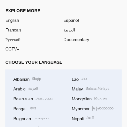
EXPLORE MORE
English
Español
Français
العربية
Русский
Documentary
CCTV+
CHOOSE YOUR LANGUAGE
Shqip
ລາວ
Albanian
Lao
العربية
Bahasa Melayu
Arabic
Malay
Беларуская
Монгол
Belarusian
Mongolian
বাংলা
မြန်မာဘာသာ
Bengali
Myanmar
Български
नेपाली
Bulgarian
Nepali