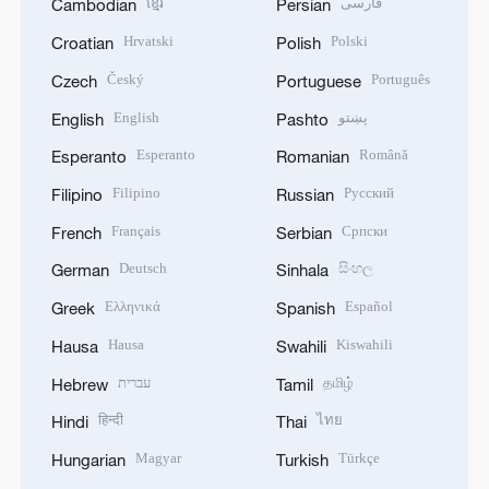
ខ្មែរ
فارسی
Cambodian
Persian
Hrvatski
Polski
Croatian
Polish
Český
Português
Czech
Portuguese
English
پښتو
English
Pashto
Esperanto
Română
Esperanto
Romanian
Filipino
Русский
Filipino
Russian
Français
Српски
French
Serbian
Deutsch
සිංහල
German
Sinhala
Ελληνικά
Español
Greek
Spanish
Hausa
Kiswahili
Hausa
Swahili
עברית
தமிழ்
Hebrew
Tamil
हिन्दी
ไทย
Hindi
Thai
Magyar
Türkçe
Hungarian
Turkish