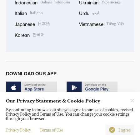
Bahasa Indonesia
Українська
Indonesian
Ukrainian
Italiano
اردو
Italian
Urdu
日本語
Tiếng Việt
Japanese
Vietnamese
한국어
Korean
DOWNLOAD OUR APP
Our Privacy Statement & Cookie Policy
By continuing to browse our site you agree to our use of cookies, revised
Privacy Policy and Terms of Use. You can change your cookie settings
through your browser.
© China Radio International.CRI. All Rights Reserved. 16A
Shijingshan Road, Beijing, China. 100040
Privacy Policy
Terms of Use
I agree