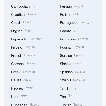
ខ្មែរ
فارسی
Cambodian
Persian
Hrvatski
Polski
Croatian
Polish
Český
Português
Czech
Portuguese
English
پښتو
English
Pashto
Esperanto
Română
Esperanto
Romanian
Filipino
Русский
Filipino
Russian
Français
Српски
French
Serbian
Deutsch
සිංහල
German
Sinhala
Ελληνικά
Español
Greek
Spanish
Hausa
Kiswahili
Hausa
Swahili
עברית
தமிழ்
Hebrew
Tamil
हिन्दी
ไทย
Hindi
Thai
Magyar
Türkçe
Hungarian
Turkish