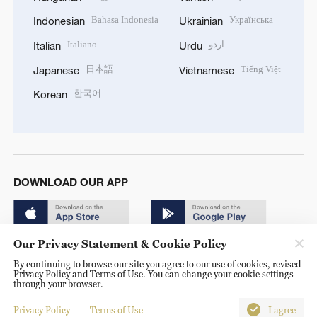
Bahasa Indonesia
Українська
Indonesian
Ukrainian
Italiano
اردو
Italian
Urdu
日本語
Tiếng Việt
Japanese
Vietnamese
한국어
Korean
DOWNLOAD OUR APP
Our Privacy Statement & Cookie Policy
By continuing to browse our site you agree to our use of cookies, revised
Privacy Policy and Terms of Use. You can change your cookie settings
through your browser.
© China Radio International.CRI. All Rights Reserved. 16A
Shijingshan Road, Beijing, China. 100040
Privacy Policy
Terms of Use
I agree