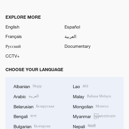
EXPLORE MORE
English
Español
Français
العربية
Русский
Documentary
CCTV+
CHOOSE YOUR LANGUAGE
Shqip
ລາວ
Albanian
Lao
العربية
Bahasa Melayu
Arabic
Malay
Беларуская
Монгол
Belarusian
Mongolian
বাংলা
မြန်မာဘာသာ
Bengali
Myanmar
Български
नेपाली
Bulgarian
Nepali