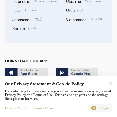
Bahasa Indonesia
Українська
Indonesian
Ukrainian
Italiano
اردو
Italian
Urdu
日本語
Tiếng Việt
Japanese
Vietnamese
한국어
Korean
DOWNLOAD OUR APP
Our Privacy Statement & Cookie Policy
By continuing to browse our site you agree to our use of cookies, revised
Privacy Policy and Terms of Use. You can change your cookie settings
through your browser.
© China Radio International.CRI. All Rights Reserved. 16A
Shijingshan Road, Beijing, China. 100040
Privacy Policy
Terms of Use
I agree