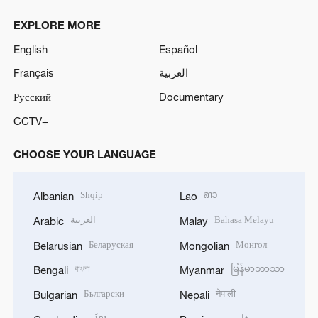
EXPLORE MORE
English
Español
Français
العربية
Русский
Documentary
CCTV+
CHOOSE YOUR LANGUAGE
Shqip
ລາວ
Albanian
Lao
العربية
Bahasa Melayu
Arabic
Malay
Беларуская
Монгол
Belarusian
Mongolian
বাংলা
မြန်မာဘာသာ
Bengali
Myanmar
Български
नेपाली
Bulgarian
Nepali