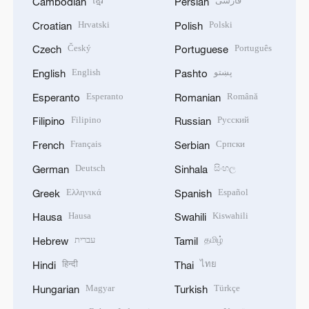
ខ្មែរ
فارسی
Cambodian
Persian
Hrvatski
Polski
Croatian
Polish
Český
Português
Czech
Portuguese
English
پښتو
English
Pashto
Esperanto
Română
Esperanto
Romanian
Filipino
Русский
Filipino
Russian
Français
Српски
French
Serbian
Deutsch
සිංහල
German
Sinhala
Ελληνικά
Español
Greek
Spanish
Hausa
Kiswahili
Hausa
Swahili
עברית
தமிழ்
Hebrew
Tamil
हिन्दी
ไทย
Hindi
Thai
Magyar
Türkçe
Hungarian
Turkish