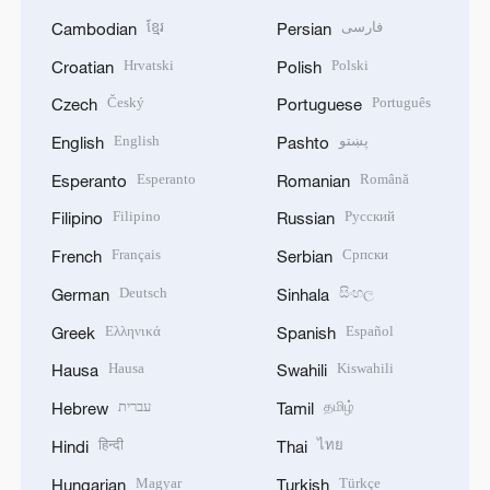
ខ្មែរ
فارسی
Cambodian
Persian
Hrvatski
Polski
Croatian
Polish
Český
Português
Czech
Portuguese
English
پښتو
English
Pashto
Esperanto
Română
Esperanto
Romanian
Filipino
Русский
Filipino
Russian
Français
Српски
French
Serbian
Deutsch
සිංහල
German
Sinhala
Ελληνικά
Español
Greek
Spanish
Hausa
Kiswahili
Hausa
Swahili
עברית
தமிழ்
Hebrew
Tamil
हिन्दी
ไทย
Hindi
Thai
Magyar
Türkçe
Hungarian
Turkish