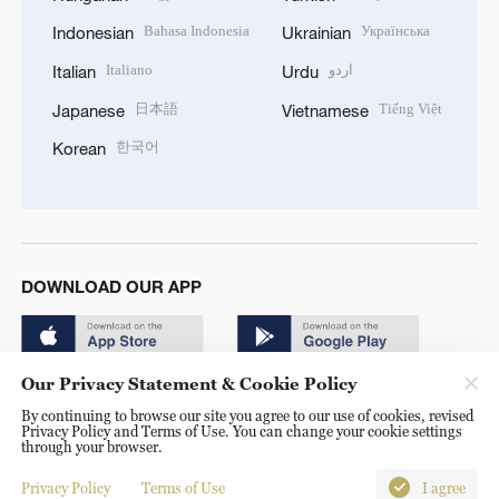
Bahasa Indonesia
Українська
Indonesian
Ukrainian
Italiano
اردو
Italian
Urdu
日本語
Tiếng Việt
Japanese
Vietnamese
한국어
Korean
DOWNLOAD OUR APP
Our Privacy Statement & Cookie Policy
By continuing to browse our site you agree to our use of cookies, revised
Privacy Policy and Terms of Use. You can change your cookie settings
through your browser.
© China Radio International.CRI. All Rights Reserved. 16A
Shijingshan Road, Beijing, China. 100040
Privacy Policy
Terms of Use
I agree