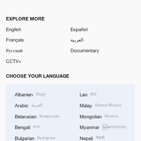
EXPLORE MORE
English
Español
Français
العربية
Русский
Documentary
CCTV+
CHOOSE YOUR LANGUAGE
Shqip
ລາວ
Albanian
Lao
العربية
Bahasa Melayu
Arabic
Malay
Беларуская
Монгол
Belarusian
Mongolian
বাংলা
မြန်မာဘာသာ
Bengali
Myanmar
Български
नेपाली
Bulgarian
Nepali