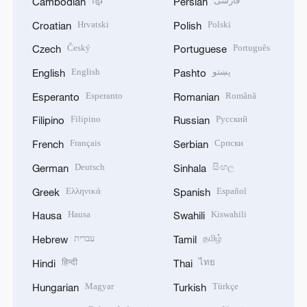
ខ្មែរ
فارسی
Cambodian
Persian
Hrvatski
Polski
Croatian
Polish
Český
Português
Czech
Portuguese
English
پښتو
English
Pashto
Esperanto
Română
Esperanto
Romanian
Filipino
Русский
Filipino
Russian
Français
Српски
French
Serbian
Deutsch
සිංහල
German
Sinhala
Ελληνικά
Español
Greek
Spanish
Hausa
Kiswahili
Hausa
Swahili
עברית
தமிழ்
Hebrew
Tamil
हिन्दी
ไทย
Hindi
Thai
Magyar
Türkçe
Hungarian
Turkish