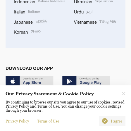
Bahasa Indonesia
Українська
Indonesian
Ukrainian
Italiano
اردو
Italian
Urdu
日本語
Tiếng Việt
Japanese
Vietnamese
한국어
Korean
DOWNLOAD OUR APP
Our Privacy Statement & Cookie Policy
By continuing to browse our site you agree to our use of cookies, revised
Privacy Policy and Terms of Use. You can change your cookie settings
through your browser.
© China Radio International.CRI. All Rights Reserved. 16A
Shijingshan Road, Beijing, China. 100040
Privacy Policy
Terms of Use
I agree