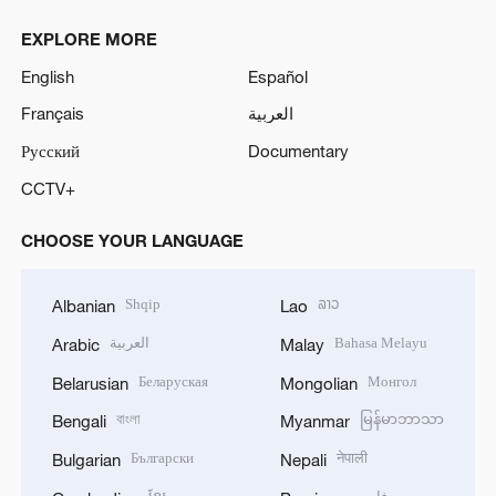
EXPLORE MORE
English
Español
Français
العربية
Русский
Documentary
CCTV+
CHOOSE YOUR LANGUAGE
Shqip
ລາວ
Albanian
Lao
العربية
Bahasa Melayu
Arabic
Malay
Беларуская
Монгол
Belarusian
Mongolian
বাংলা
မြန်မာဘာသာ
Bengali
Myanmar
Български
नेपाली
Bulgarian
Nepali