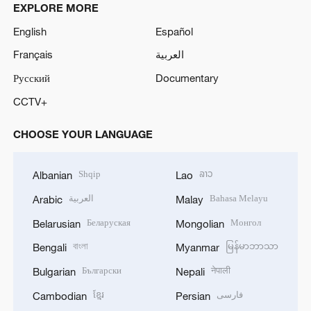
EXPLORE MORE
English
Español
Français
العربية
Русский
Documentary
CCTV+
CHOOSE YOUR LANGUAGE
Shqip
ລາວ
Albanian
Lao
العربية
Bahasa Melayu
Arabic
Malay
Беларуская
Монгол
Belarusian
Mongolian
বাংলা
မြန်မာဘာသာ
Bengali
Myanmar
Български
नेपाली
Bulgarian
Nepali
ខ្មែរ
فارسی
Cambodian
Persian