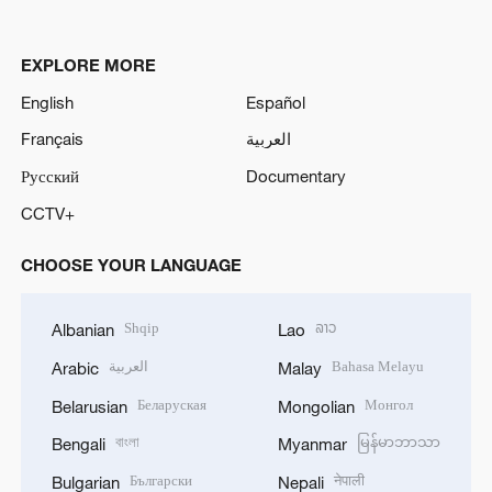
EXPLORE MORE
English
Español
Français
العربية
Русский
Documentary
CCTV+
CHOOSE YOUR LANGUAGE
Shqip
ລາວ
Albanian
Lao
العربية
Bahasa Melayu
Arabic
Malay
Беларуская
Монгол
Belarusian
Mongolian
বাংলা
မြန်မာဘာသာ
Bengali
Myanmar
Български
नेपाली
Bulgarian
Nepali