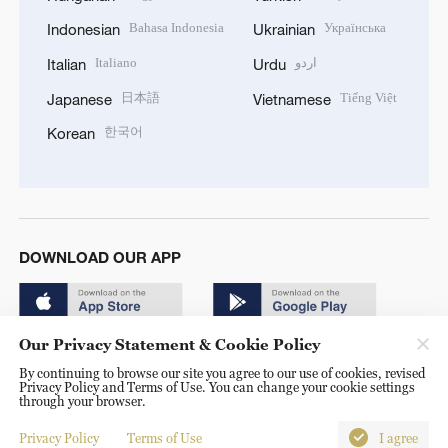
Bahasa Indonesia
Українська
Indonesian
Ukrainian
Italiano
اردو
Italian
Urdu
日本語
Tiếng Việt
Japanese
Vietnamese
한국어
Korean
DOWNLOAD OUR APP
Our Privacy Statement & Cookie Policy
By continuing to browse our site you agree to our use of cookies, revised
Privacy Policy and Terms of Use. You can change your cookie settings
through your browser.
© China Radio International.CRI. All Rights Reserved. 16A
Shijingshan Road, Beijing, China. 100040
Privacy Policy
Terms of Use
I agree