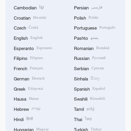
ខ្មែរ
فارسی
Cambodian
Persian
Hrvatski
Polski
Croatian
Polish
Český
Português
Czech
Portuguese
English
پښتو
English
Pashto
Esperanto
Română
Esperanto
Romanian
Filipino
Русский
Filipino
Russian
Français
Српски
French
Serbian
Deutsch
සිංහල
German
Sinhala
Ελληνικά
Español
Greek
Spanish
Hausa
Kiswahili
Hausa
Swahili
עברית
தமிழ்
Hebrew
Tamil
हिन्दी
ไทย
Hindi
Thai
Magyar
Türkçe
Hungarian
Turkish